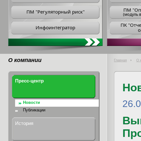
ПM "Оп
ПМ "Регуляторный риск"
(модуль в
ПK "Отч
Инфоинтегратор
о
О компании
Главная
О 
Пресс-центр
Но
26.
Новости
Публикации
Вы
История
Пр