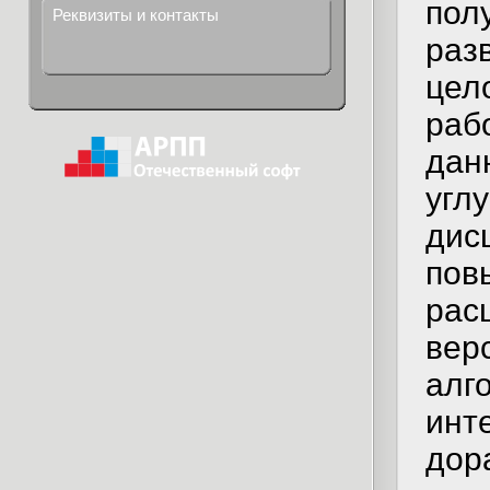
пол
Реквизиты и контакты
раз
цел
раб
дан
угл
дис
пов
рас
ве
алг
инт
дор