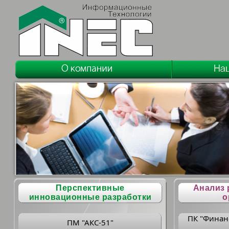
Перспективные
Анализ 
инновационные разработки
о
ПК "Финан
ПМ "АКС-51"