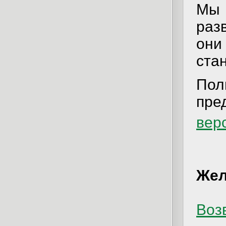
Мы
раз
он
ста
По
пре
вер
Жел
Возв