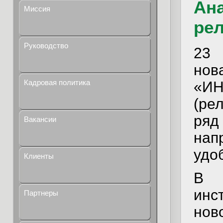
Ана
Миссия
рел
Руководство
23 
нов
Кадровая политика
«ИН
(ре
ряд
Вакансии
на
удо
Клиенты
В 
инс
Партнеры
нов