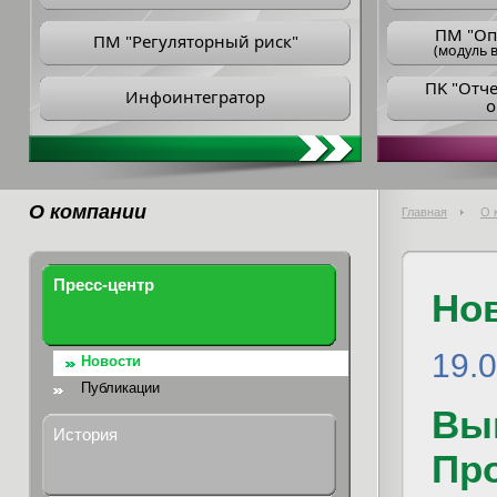
ПM "Оп
ПМ "Регуляторный риск"
(модуль в
ПK "Отч
Инфоинтегратор
о
О компании
Главная
О 
Пресс-центр
Но
19.
Новости
Публикации
Вы
История
Пр