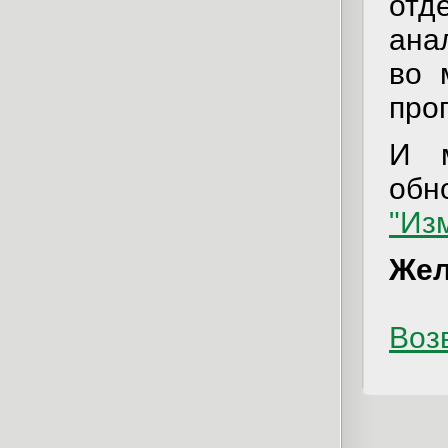
отд
ана
во 
про
И м
обн
"Из
Жел
Возв