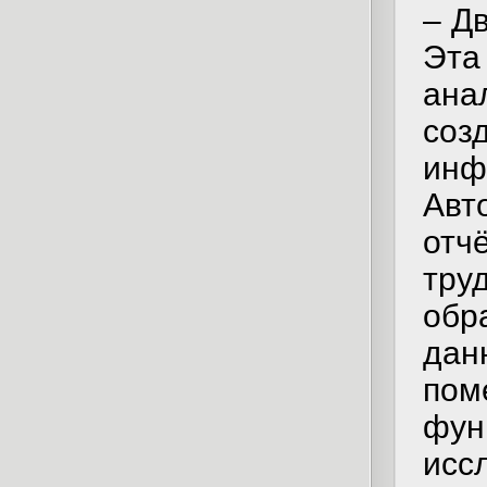
– Д
Эт
ана
со
инф
Авт
от
тр
обр
дан
по
фун
исс