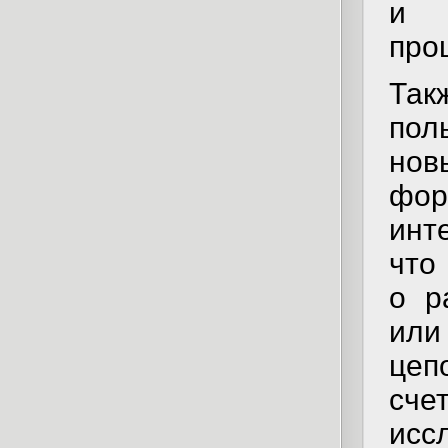
и 
про
Та
пол
но
фо
инт
что
о р
или
цеп
сче
исс