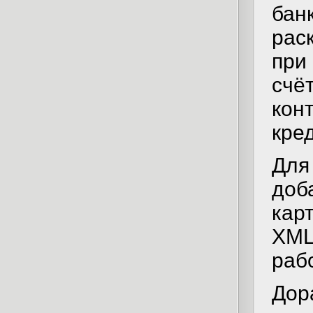
ба
рас
при
счё
ко
кре
Для
доб
кар
XML
раб
Дор