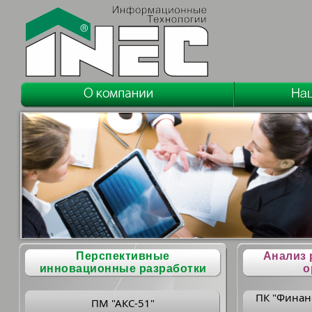
Перспективные
Анализ 
инновационные разработки
о
ПК "Финан
ПМ "АКС-51"