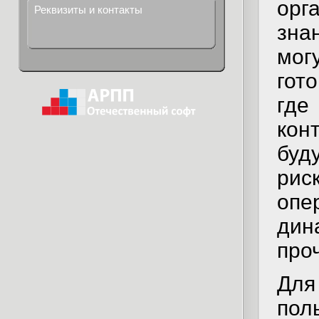
орг
Реквизиты и контакты
зна
мог
гот
где
кон
буд
ри
опе
дин
про
Дл
пол