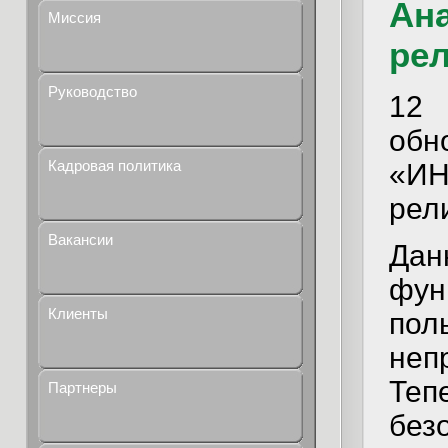
Ана
Миссия
рел
Руководство
12 
обн
Кадровая политика
«ИН
рели
Вакансии
Да
фу
Клиенты
по
неп
Те
Партнеры
без