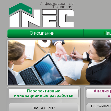
Перспективные
Анализ 
инновационные разработки
о
ПК "Финан
ПМ "АКС-51"