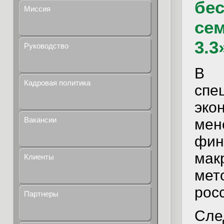
бе
Миссия
сем
3.3
Руководство
В 
Кадровая политика
спе
эк
Вакансии
ме
фи
мак
Клиенты
мет
рос
Партнеры
Сле