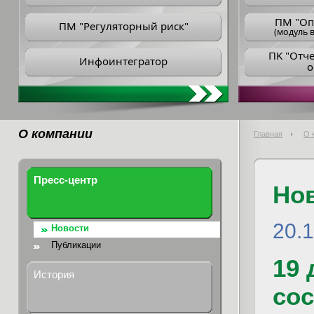
ПM "Оп
ПМ "Регуляторный риск"
(модуль в
ПK "Отч
Инфоинтегратор
о
О компании
Главная
О 
Пресс-центр
Но
20.1
Новости
Публикации
19 
История
сос