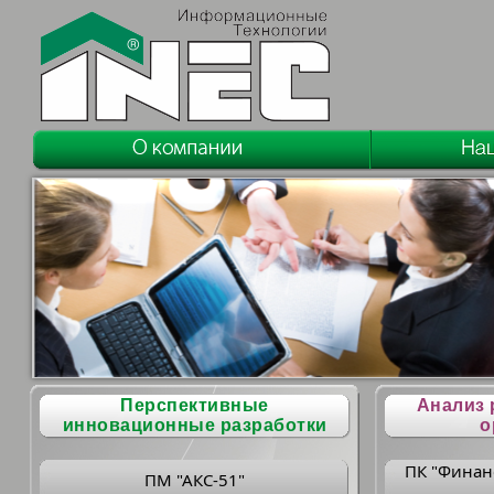
Перспективные
Анализ 
инновационные разработки
о
ПК "Финан
ПМ "АКС-51"