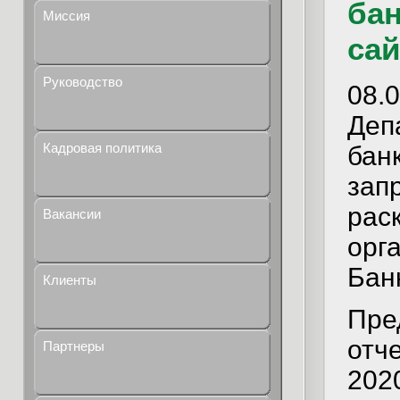
бан
Миссия
сай
Руководство
08.0
Деп
Кадровая политика
бан
зап
рас
Вакансии
орг
Бан
Клиенты
Пре
отч
Партнеры
202