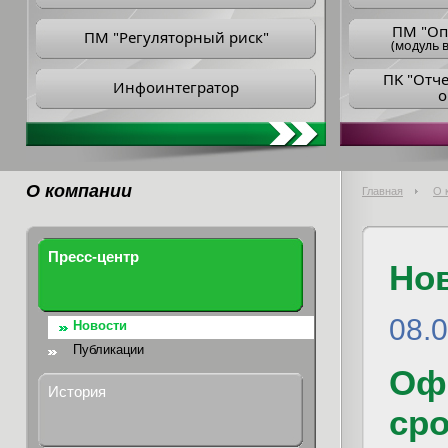
ПM "Оп
ПМ "Регуляторный риск"
(модуль в
ПK "Отч
Инфоинтегратор
о
О компании
Главная
О 
Пресс-центр
Но
08.0
Новости
Публикации
Оф
История
ср