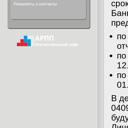
сро
Реквизиты и контакты
Банк
пре
по
от
по
12
по
01
В д
040
буд
Лич