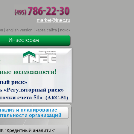
market@inec.ru
on
|
english version
|
карта сайта
|
поиск
нализ и планирование
ятельности организаций
ПК "Кредитный аналитик"