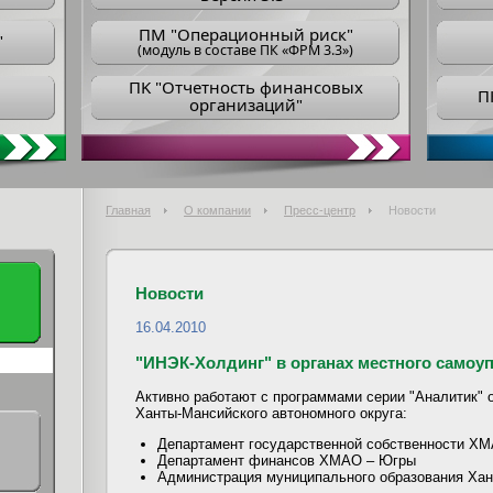
ПM "Операционный риск"
"
(модуль в составе ПК «ФРМ 3.3»)
ПK "Отчетность финансовых
П
организаций"
Главная
О компании
Пресс-центр
Новости
Новости
16.04.2010
"ИНЭК-Холдинг" в органах местного само
Активно работают с программами серии "Аналитик" 
Ханты-Мансийского автономного округа:
Д
епартамент государственной собственности Х
Департамент финансов ХМАО – Югры
Администрация муниципального образования Хан