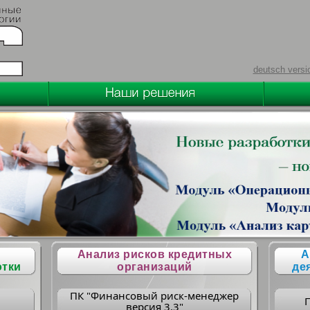
deutsch versi
Анализ рисков кредитных
А
отки
организаций
де
ПК "Финансовый риск-менеджер
версия 3.3"