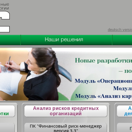
deutsch versi
Анализ рисков кредитных
А
отки
организаций
де
ПК "Финансовый риск-менеджер
версия 3.3"