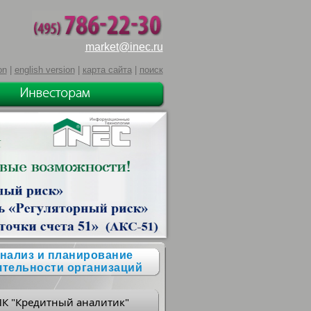
market@inec.ru
on
|
english version
|
карта сайта
|
поиск
нализ и планирование
ятельности организаций
ПК "Кредитный аналитик"