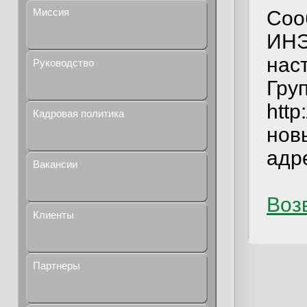
Миссия
Соо
ИНЭ
нас
Руководство
Гру
http
Кадровая политика
нов
адр
Вакансии
Возв
Клиенты
Партнеры