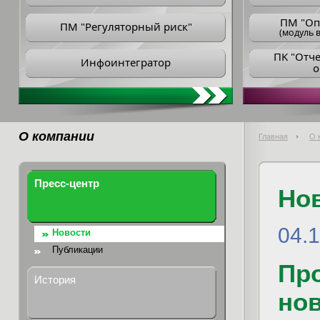
ПM "Оп
ПМ "Регуляторный риск"
(модуль в
ПK "Отч
Инфоинтегратор
о
О компании
Главная
О 
Пресс-центр
Но
04.
Новости
Публикации
Пр
История
но