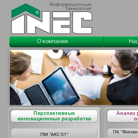
Перспективные
Анализ 
инновационные разработки
о
ПК "Финан
ПМ "АКС-51"