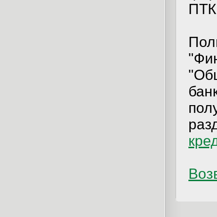
ПТК
Пол
"Фи
"Об
бан
пол
раз
кре
Возв