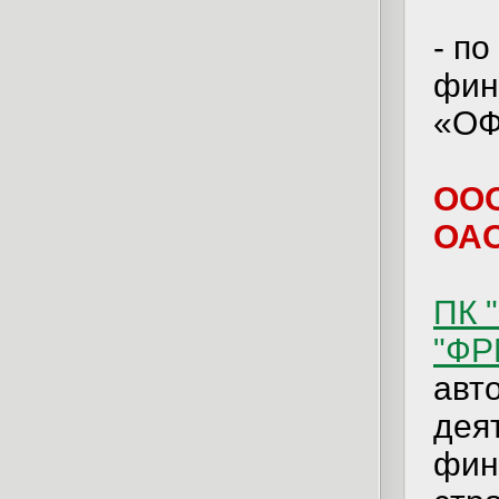
- п
фин
«ОФ
ООО
ОАО
ПК 
"ФР
авт
дея
фин