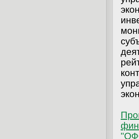
эко
инв
мон
суб
дея
рей
кон
упр
эко
Про
фин
"ОФ