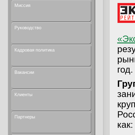
Миссия
Руководство
«Эк
рез
Кадровая политика
рын
год.
Вакансии
Гру
зан
Клиенты
кру
Рос
Партнеры
как: