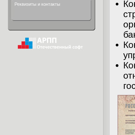
Ко
Реквизиты и контакты
ст
ор
ба
Ко
уп
Ко
от
го