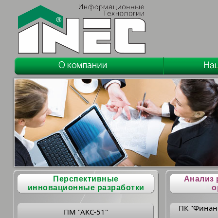
Перспективные
Анализ 
инновационные разработки
о
ПК "Финан
ПМ "АКС-51"