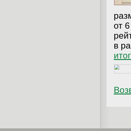
раз
от 6
рей
в р
ито
Возв