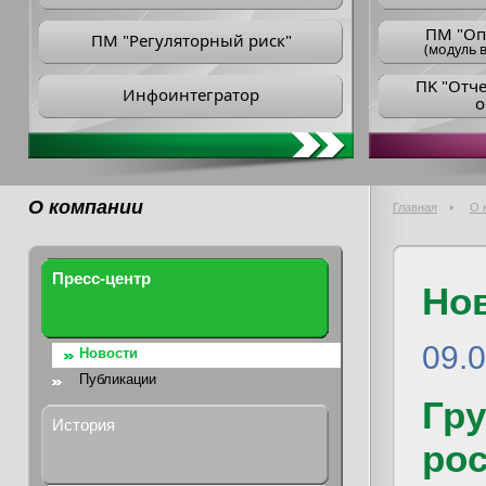
ПM "Оп
ПМ "Регуляторный риск"
(модуль в
ПK "Отч
Инфоинтегратор
о
О компании
Главная
О 
Пресс-центр
Но
09.
Новости
Публикации
Гру
История
рос