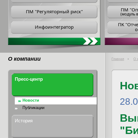
ПM "Оп
ПМ "Регуляторный риск"
(модуль в
ПK "Отч
Инфоинтегратор
о
О компании
Главная
О 
Пресс-центр
Но
28.0
Новости
Публикации
Вып
История
"Би