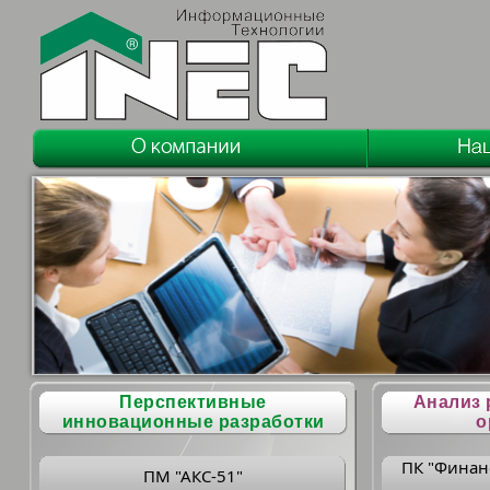
Перспективные
Анализ 
инновационные разработки
о
ПК "Финан
ПМ "АКС-51"