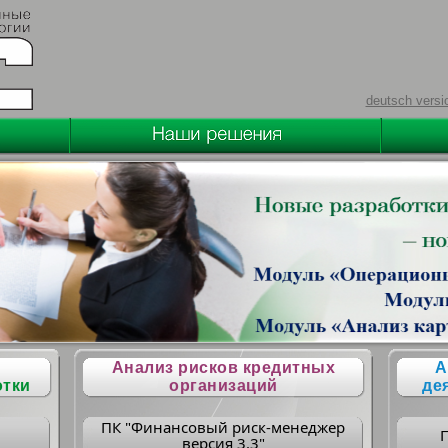
deutsch versi
Анализ рисков кредитных
А
отки
организаций
де
ПК "Финансовый риск-менеджер
версия 3.3"