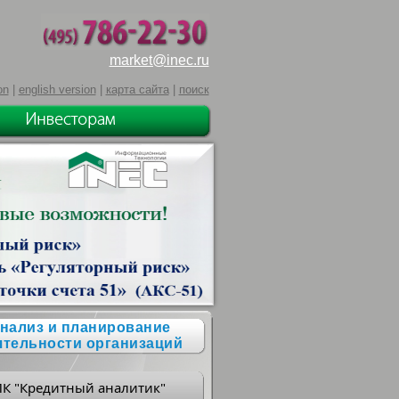
market@inec.ru
on
|
english version
|
карта сайта
|
поиск
нализ и планирование
ятельности организаций
ПК "Кредитный аналитик"