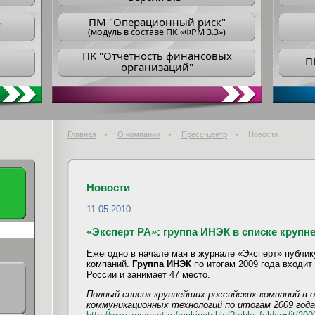
ПM "Операционный риск"
"
(модуль в составе ПК «ФРМ 3.3»)
ПK "Отчетность финансовых
П
организаций"
Главная
О компании
Пресс-центр
Новости
Новости
11.05.2010
«Эксперт РА»: группа ИНЭК в списке крупн
Ежегодно в начале мая в журнале «Эксперт» публик
компаний.
Группа ИНЭК
по итогам 2009 года входит
России и занимает 47 место.
Полный список крупнейших российских компаний в
коммуникационных технологий по итогам 2009 год