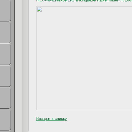
http://www.raexpert.ru/rankingtable/?table_folder=/it/20
Возврат к списку