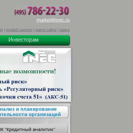
market@inec.ru
on
|
english version
|
карта сайта
|
поиск
нализ и планирование
ятельности организаций
ПК "Кредитный аналитик"