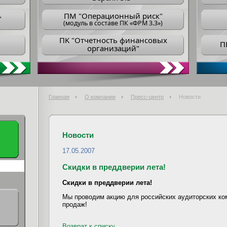
ПM "Операционный риск"
"
(модуль в составе ПК «ФРМ 3.3»)
ПK "Отчетность финансовых
П
организаций"
Главная
О компании
Пресс-центр
Новости
Новости
17.05.2007
Скидки в преддверии лета!
Скидки в преддверии лета!
Мы проводим акцию для российских аудиторских ко
продаж!
Возврат к списку