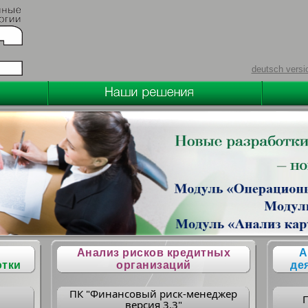
deutsch versi
Анализ рисков кредитных
А
отки
организаций
де
ПК "Финансовый риск-менеджер
версия 3.3"