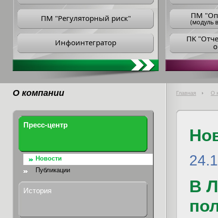
ПM "Оп
ПМ "Регуляторный риск"
(модуль в
ПK "Отч
Инфоинтегратор
о
О компании
Главная
О 
Пресс-центр
Но
24.
Новости
Публикации
В 
История
пол