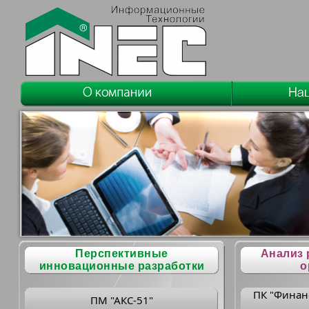
Перспективные
Анализ 
инновационные разработки
о
ПК "Финан
ПМ "АКС-51"