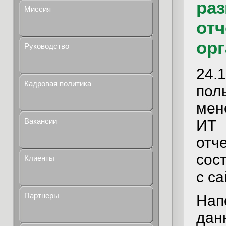
ра
Миссия
отч
орг
Руководство
24
Кадровая политика
пол
мен
Вакансии
ИТ
отч
сос
Клиенты
с са
Партнеры
Нап
да