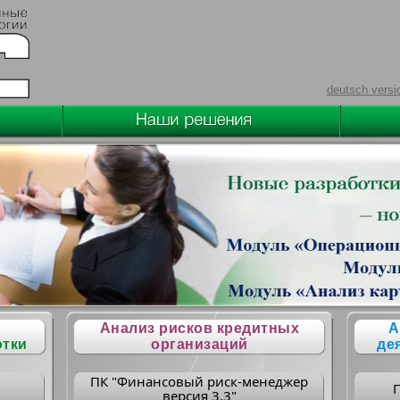
deutsch versi
Анализ рисков кредитных
А
отки
организаций
де
ПК "Финансовый риск-менеджер
версия 3.3"