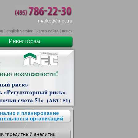
market@inec.ru
on
|
english version
|
карта сайта
|
поиск
нализ и планирование
ятельности организаций
ПК "Кредитный аналитик"