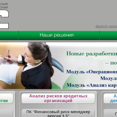
deutsch versi
Анализ рисков кредитных
А
отки
организаций
де
ПК "Финансовый риск-менеджер
версия 3.3"