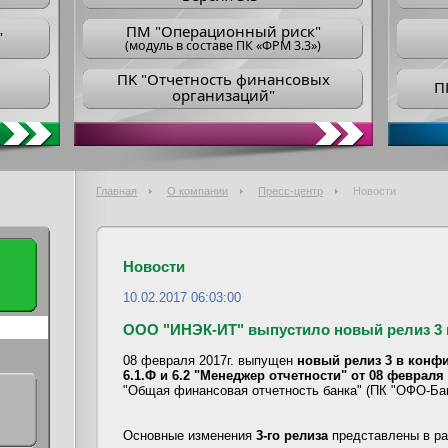
ПM "Операционный риск"
"
(модуль в составе ПК «ФРМ 3.3»)
ПK "Отчетность финансовых
П
организаций"
Главная
О компании
Пресс-центр
Новости
Новости
10.02.2017 06:03:00
ООО "ИНЭК-ИТ" выпустило новый релиз 3 
08 февраля 2017г. выпущен
новый релиз 3 в конфиг
6.1.Ф и 6.2 "Менеджер отчетности" от 08 февраля 
"Общая финансовая отчетность банка" (ПК "ОФО-Бан
Основные изменения
3-го релиза
представлены в р