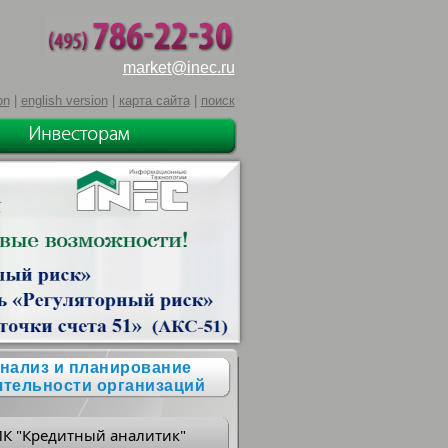
market@inec.ru
on
|
english version
|
карта сайта
|
поиск
нализ и планирование
ятельности организаций
ПК "Кредитный аналитик"