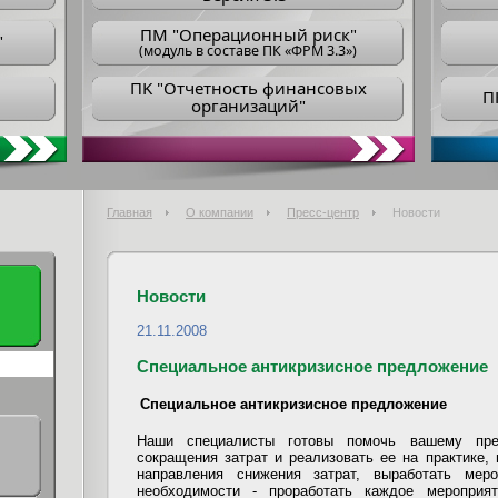
ПM "Операционный риск"
"
(модуль в составе ПК «ФРМ 3.3»)
ПK "Отчетность финансовых
П
организаций"
Главная
О компании
Пресс-центр
Новости
Новости
21.11.2008
Специальное антикризисное предложение
Специальное антикризисное предложение
Наши специалисты готовы помочь вашему пред
сокращения затрат и реализовать ее на практике, 
направления снижения затрат, выработать мер
необходимости - проработать каждое мероприя