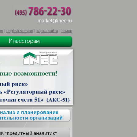
market@inec.ru
on
|
english version
|
карта сайта
|
поиск
нализ и планирование
ятельности организаций
ПК "Кредитный аналитик"