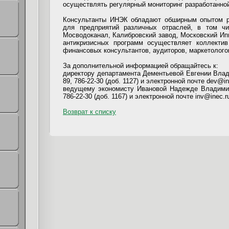
осуществлять регулярный мониторинг разработанно
Консультанты ИНЭК обладают обширным опытом ра
для предприятий различных отраслей, в том ч
Мосводоканал, Калибровский завод, Московский Ипп
антикризисных программ осуществляет коллектив
финансовых консультантов, аудиторов, маркетолого
За дополнительной информацией обращайтесь к:
директору департамента Дементьевой Евгении Влади
89, 786-22-30 (доб. 1127) и электронной почте dev@in
ведущему экономисту Ивановой Надежде Владимиро
786-22-30 (доб. 1167) и электронной почте inv@inec.r
Возврат к списку