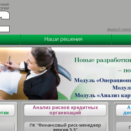
deutsch versi
Анализ рисков кредитных
А
отки
организаций
де
ПК "Финансовый риск-менеджер
версия 3.3"