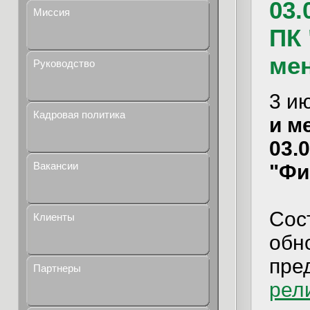
03.
Миссия
ПК
ме
Руководство
3 и
Кадровая политика
и м
03.
Вакансии
"Фи
Сос
Клиенты
обно
пре
Партнеры
рел