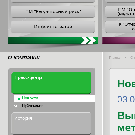
ПM "Оп
ПМ "Регуляторный риск"
(модуль в
ПK "Отч
Инфоинтегратор
о
О компании
Главная
О 
Пресс-центр
Но
03.
Новости
Публикации
Вы
История
мет