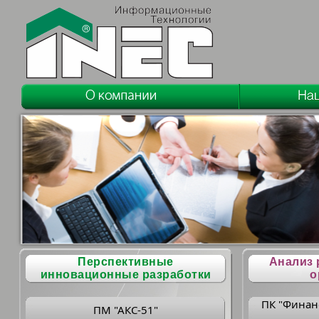
Перспективные
Анализ 
инновационные разработки
о
ПК "Финан
ПМ "АКС-51"