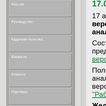
17.
Миссия
17 
Руководство
вер
ана
Кадровая политика
Сос
пре
Вакансии
вер
Пол
Клиенты
ана
верс
Партнеры
"Ра
Жел