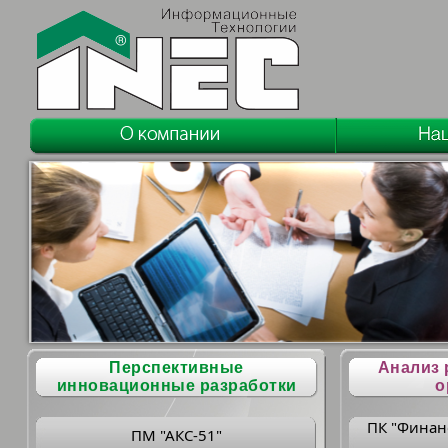
Перспективные
Анализ 
инновационные разработки
о
ПК "Финан
ПМ "АКС-51"