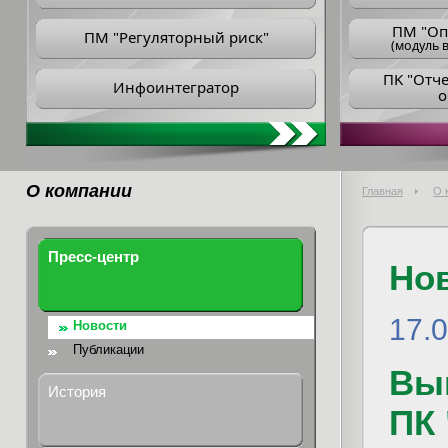
ПM "Оп
ПМ "Регуляторный риск"
(модуль в
ПK "Отч
Инфоинтегратор
о
О компании
Главная
О 
Пресс-центр
Но
17.0
Новости
Публикации
Вып
История
ПК 