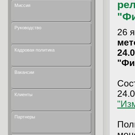
рел
Миссия
"Ф
Руководство
26 
мет
Кадровая политика
24.
"Фи
Вакансии
Сос
24.0
Клиенты
"Из
Партнеры
Пол
мен