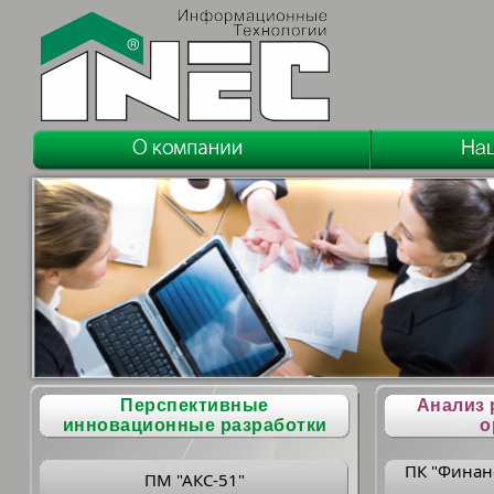
Перспективные
Анализ 
инновационные разработки
о
ПК "Финан
ПМ "АКС-51"