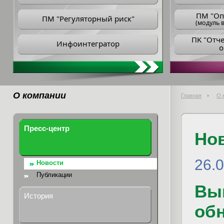
ПM "Оп
ПМ "Регуляторный риск"
(модуль в
ПK "Отч
Инфоинтегратор
о
О компании
Главная
О 
Пресс-центр
Но
26.
Новости
Публикации
Вы
История
обн