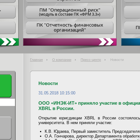
ПM "Операционный риск"
"
(модуль в составе ПК «ФРМ 3.3»)
ПK "Отчетность финансовых
П
организаций"
Главная
О компании
Пресс-центр
Новости
Новости
31.05.2018 10:15:00
ООО «ИНЭК-ИТ» принялo участие в офици
XBRL в России.
Открытие юрисдикции XBRL в России состоялос
университета. В нем приняли участие:
К.В. Юдаева, Первый заместитель Председателя
О.А. Гончарова, директор Департамента обработк