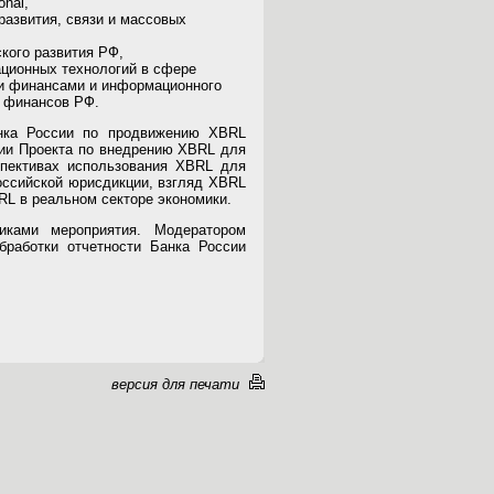
onal,
развития, связи и массовых
кого развития РФ,
ационных технологий в сфере
и финансами и информационного
 финансов РФ.
нка России по продвижению XBRL
ции Проекта по внедрению XBRL для
пективах использования XBRL для
оссийской юрисдикции, взгляд XBRL
BRL в реальном секторе экономики.
ками мероприятия. Модератором
бработки отчетности Банка России
версия для печати