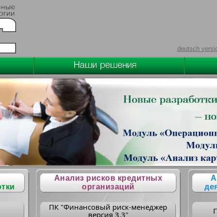
deutsch versi
Анализ рисков кредитных
А
отки
организаций
де
ПК "Финансовый риск-менеджер
версия 3.3"