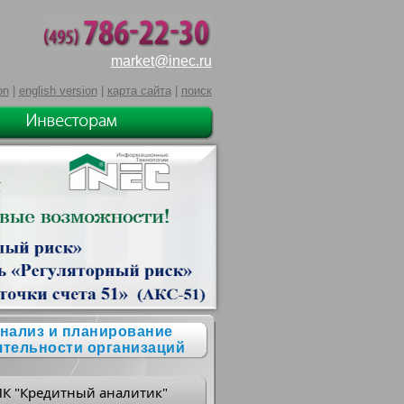
market@inec.ru
on
|
english version
|
карта сайта
|
поиск
нализ и планирование
ятельности организаций
ПК "Кредитный аналитик"