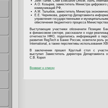
John Turner, Chief Executive Officer, XBRL Internati
А.О. Козырев, заместитель Министра цифрового 
коммуникаций РФ,
А.М. Талыбов, заместитель Министра экономичес
Е.Е. Чернякова, директор Департамента информ
управления государственными и муниципальным
обеспечения бюджетного процесса Министерства
Выступающие участники обозначили Позицию Ба
в финансовом секторе, рассказали о ходе реализа
отчетности НФО, поделились информацией о перс
развития RegTech в Банке России, осветили роль р
International, а также перспективы использования X
В заключении прошел Круглый стол с участни
выступил Заместитель директора Департамента о
С.В. Короп
Возврат к списку