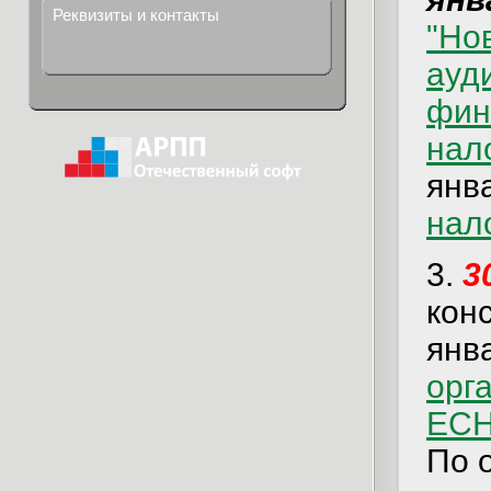
Реквизиты и контакты
"Но
ауд
фин
нал
янв
нал
3.
3
кон
янв
орга
ЕСН
По 