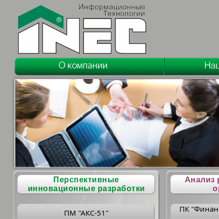
Перспективные
Анализ 
инновационные разработки
о
ПК "Финан
ПМ "АКС-51"