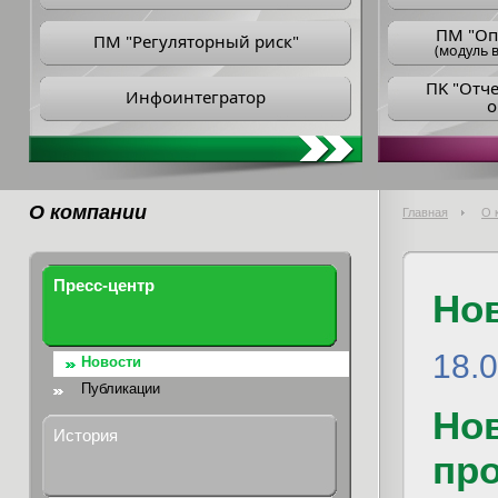
ПM "Оп
ПМ "Регуляторный риск"
(модуль в
ПK "Отч
Инфоинтегратор
о
О компании
Главная
О 
Пресс-центр
Но
18.
Новости
Публикации
Нов
История
пр