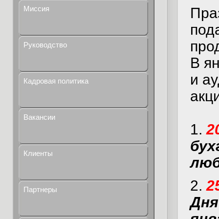
Миссия
Пра
под
про
Руководство
В я
и а
Кадровая политика
акц
Вакансии
1.
2
бух
Клиенты
люб
2.
2
Партнеры
Дня
янв