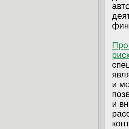
авт
дея
фин
Про
рис
спе
явл
и м
поз
и в
рас
кон