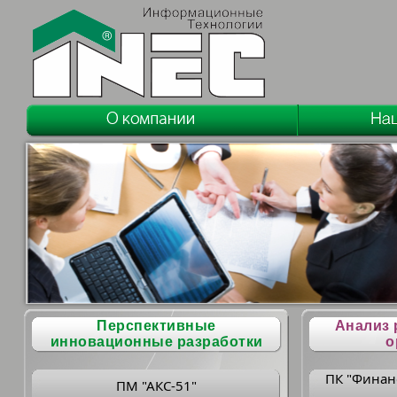
Перспективные
Анализ 
инновационные разработки
о
ПК "Финан
ПМ "АКС-51"