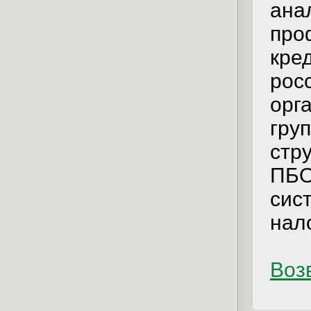
ана
про
кре
рос
орг
гру
стр
ПБО
сис
нал
Возв