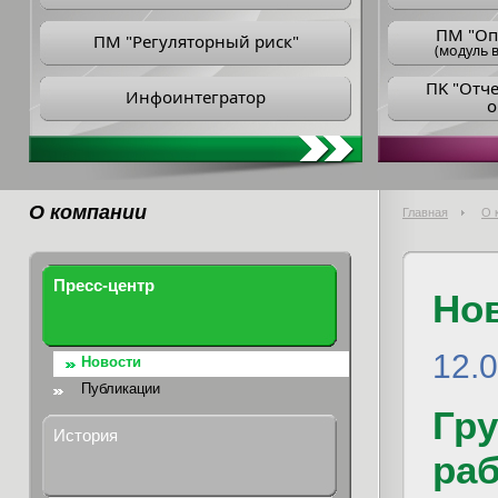
ПM "Оп
ПМ "Регуляторный риск"
(модуль в
ПK "Отч
Инфоинтегратор
о
О компании
Главная
О 
Пресс-центр
Но
12.
Новости
Публикации
Гру
История
ра