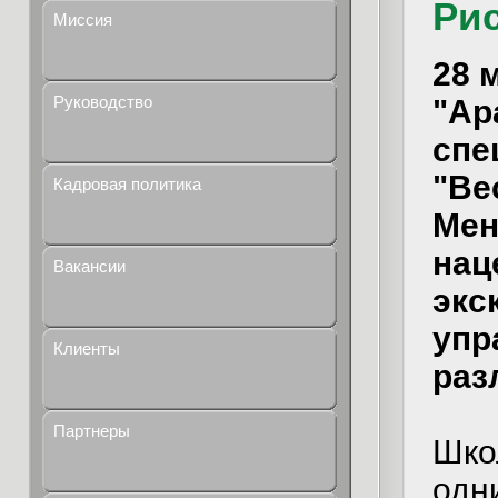
Ри
Миссия
28 
Руководство
"Ар
спе
"Ве
Кадровая политика
Мен
нац
Вакансии
экс
упр
Клиенты
раз
Партнеры
Шко
одн