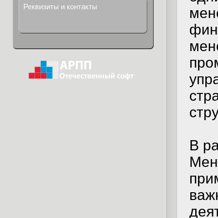
Реквизиты и контакты
мен
фин
мен
про
упр
стр
стру
В р
Мен
при
важ
дея