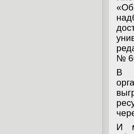
«Об
на
дос
ун
ред
№ 6
В 
орг
выг
рес
чер
И м