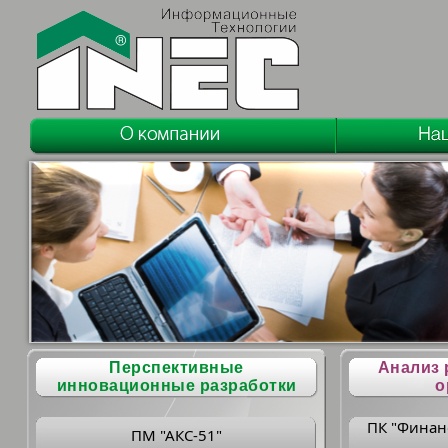
Перспективные
Анализ 
инновационные разработки
о
ПК "Финан
ПМ "АКС-51"