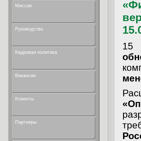
«Ф
Миссия
вер
15.
Руководство
15
Кадровая политика
обн
ко
Вакансии
мен
Ра
Клиенты
«О
раз
Партнеры
тр
Рос