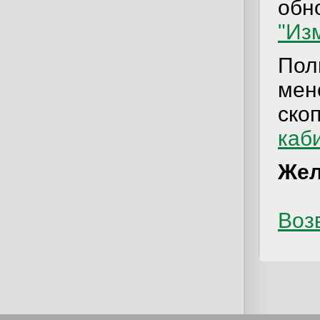
обн
"Из
Пол
ме
ско
каб
Жел
Возв