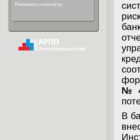
сис
Реквизиты и контакты
рис
бан
отч
упр
кр
со
фо
№ 4
поте
В б
вне
Инс