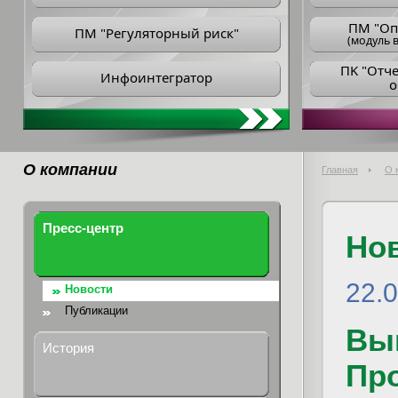
ПM "Оп
ПМ "Регуляторный риск"
(модуль в
ПK "Отч
Инфоинтегратор
о
О компании
Главная
О 
Пресс-центр
Но
22.
Новости
Публикации
Вы
История
Пр