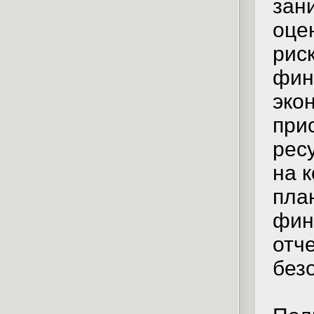
зан
оце
рис
фин
эко
при
рес
на 
пла
фин
отч
без