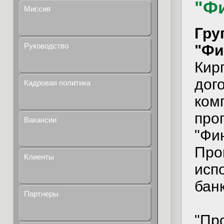
"Ф
Миссия
Гру
Руководство
"Фи
Кир
дог
Кадровая политика
ком
про
Вакансии
"Фи
Про
Клиенты
исп
бан
Партнеры
"Пр