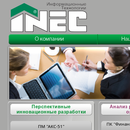
Перспективные
Анализ 
инновационные разработки
о
ПК "Финан
ПМ "АКС-51"