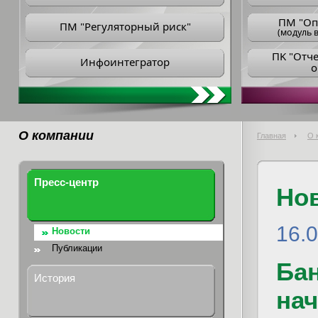
ПM "Оп
ПМ "Регуляторный риск"
(модуль в
ПK "Отч
Инфоинтегратор
о
О компании
Главная
О 
Пресс-центр
Но
16.
Новости
Публикации
Бан
История
на