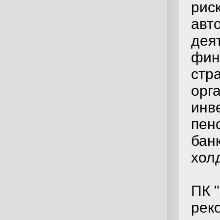
рис
авт
дея
фин
стр
орг
инв
пен
бан
хол
ПК 
рек