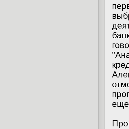
пер
выб
дея
бан
гов
"Ан
кре
Але
отм
про
еще
Про