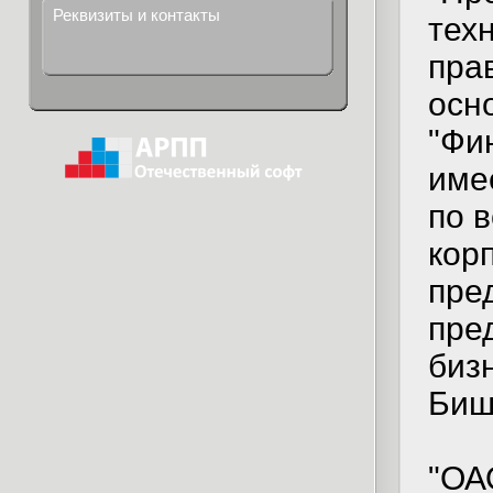
Реквизиты и контакты
тех
пра
осн
"Фи
име
по 
кор
пре
пре
биз
Бишк
"ОА