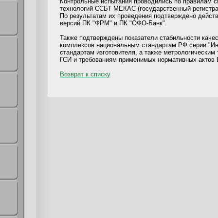
Контрольные испытания проводились по правилам с
технологий ССБТ МЕКАС (государственный регистр
По результатам их проведения подтверждено действ
версий ПК "ФРМ" и ПК "ОФО-Банк".
Также подтверждены показатели стабильности качес
комплексов национальным стандартам РФ серии "И
стандартам изготовителя, а также метрологическим 
ГСИ и требованиям применимых нормативных актов 
Возврат к списку