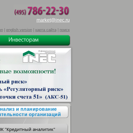
market@inec.ru
on
|
english version
|
карта сайта
|
поиск
нализ и планирование
ятельности организаций
ПК "Кредитный аналитик"