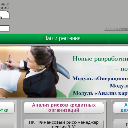
deutsch versi
Анализ рисков кредитных
А
отки
организаций
де
ПК "Финансовый риск-менеджер
версия 3.3"