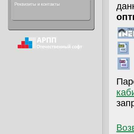
дан
Реквизиты и контакты
опт
Пар
каб
зап
Возв