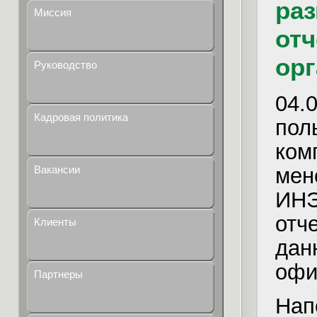
ра
Миссия
отч
орг
Руководство
04
Кадровая политика
по
ко
мен
Вакансии
ИНЭ
отч
Клиенты
да
офи
Партнеры
Нап