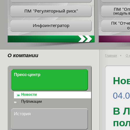
ПM "Оп
ПМ "Регуляторный риск"
(модуль в
ПK "Отч
Инфоинтегратор
о
О компании
Главная
О 
Пресс-центр
Но
04.
Новости
Публикации
В 
История
пол