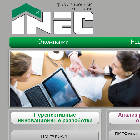
Перспективные
Анализ 
инновационные разработки
о
ПК "Финан
ПМ "АКС-51"