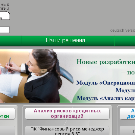
deutsch versi
Анализ рисков кредитных
А
отки
организаций
де
ПК "Финансовый риск-менеджер
версия 3.3"