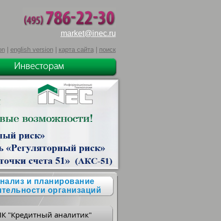
market@inec.ru
on
|
english version
|
карта сайта
|
поиск
нализ и планирование
ятельности организаций
ПК "Кредитный аналитик"