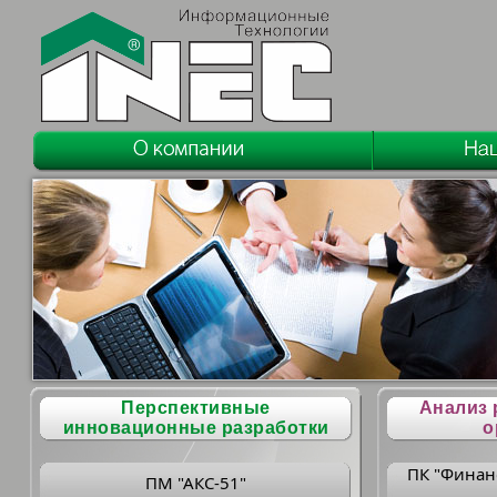
Перспективные
Анализ 
инновационные разработки
о
ПК "Финан
ПМ "АКС-51"