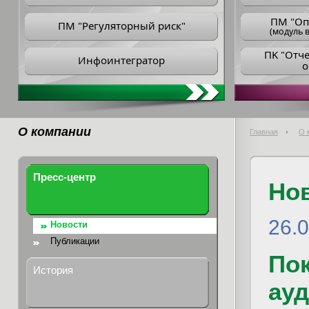
ПM "Оп
ПМ "Регуляторный риск"
(модуль в
ПK "Отч
Инфоинтегратор
о
О компании
Главная
О 
Пресс-центр
Но
26.
Новости
Публикации
Пок
История
ауд