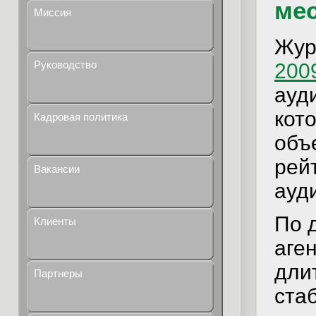
ме
Миссия
Жур
Руководство
200
ауд
кот
Кадровая политика
объ
рей
Вакансии
ауд
По 
Клиенты
аге
дли
Партнеры
ста