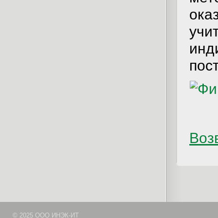
ока
учи
инд
пос
Возв
© 2025 ООО ИНЭК-ИТ