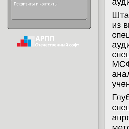
ауд
Реквизиты и контакты
Шта
из 
спе
ауд
спе
МСФ
ана
уче
Глу
спе
апр
мет