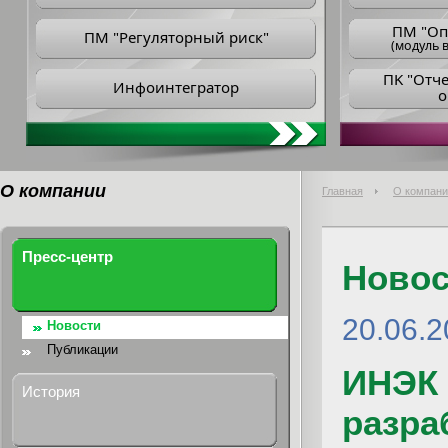
ПM "Оп
ПМ "Регуляторный риск"
(модуль в
ПK "Отч
Инфоинтегратор
о
О компании
Главная
О компани
Пресс-центр
Новос
20.06.2
Новости
Публикации
ИНЭК 
История
разра