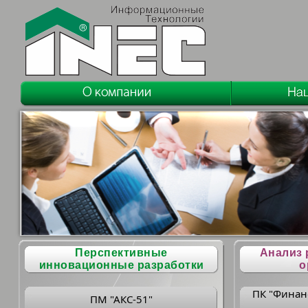
Перспективные
Анализ 
инновационные разработки
о
ПК "Финан
ПМ "АКС-51"