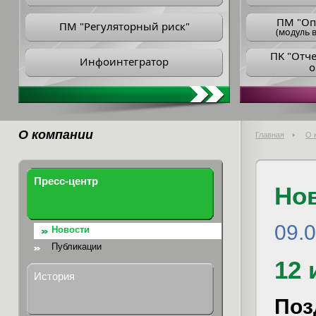
ПM "Оп
ПМ "Регуляторный риск"
(модуль в
ПK "Отч
Инфоинтегратор
о
О компании
Главная
О 
Пресс-центр
Но
09.
Новости
Публикации
12 
История
Поз