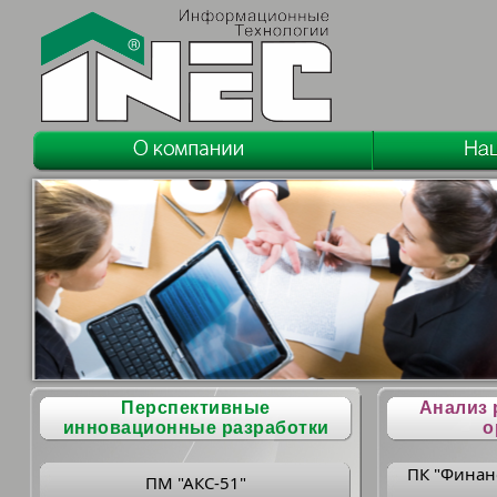
Перспективные
Анализ 
инновационные разработки
о
ПК "Финан
ПМ "АКС-51"