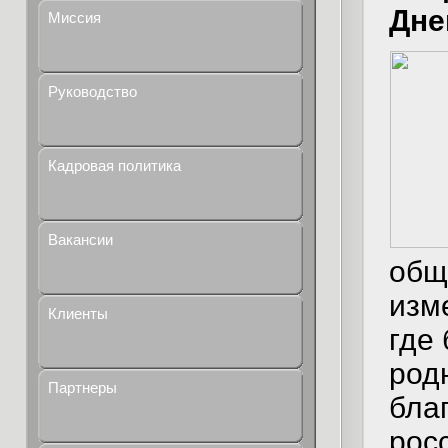
Дне
Миссия
Руководство
Кадровая политика
Вакансии
общ
изм
Клиенты
где
род
Партнеры
бла
рос