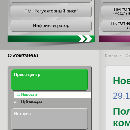
ПM "Оп
ПМ "Регуляторный риск"
(модуль в
ПK "Отч
Инфоинтегратор
о
О компании
Главная
О 
Пресс-центр
Но
29.
Новости
Публикации
По
История
ко