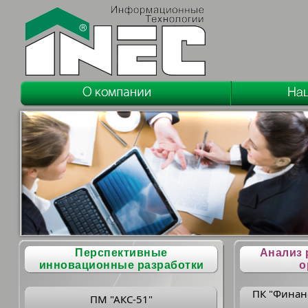
Перспективные
Анализ 
инновационные разработки
о
ПК "Финан
ПМ "АКС-51"