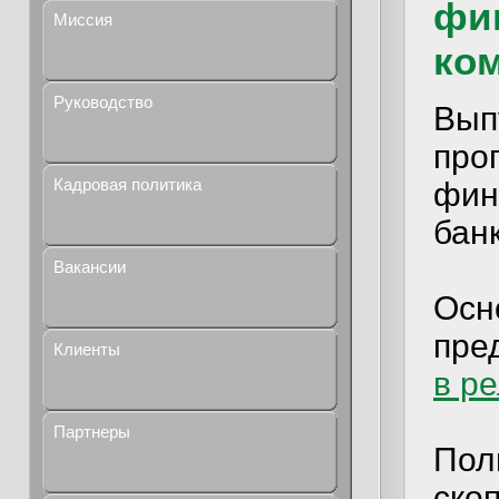
фи
Миссия
ко
Руководство
Вып
про
Кадровая политика
фин
бан
Вакансии
Осн
пре
Клиенты
в р
Партнеры
Пол
ско