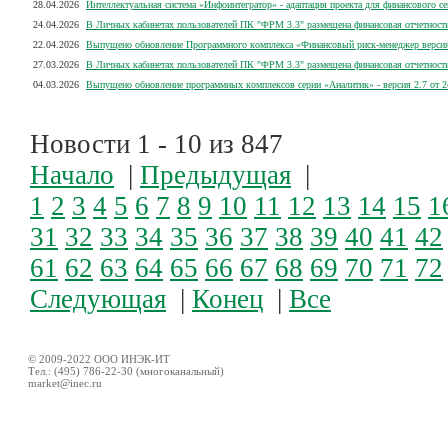
28.04.2026
Интеллектуальная система «Инфоинтегратор» - адаптация проекта для финансового се
24.04.2026
В Личных кабинетах пользователей ПК "ФРМ 3.3" размещена финансовая отчетность
22.04.2026
Выпущено обновление Программного комплекса «Финансовый риск-менеджер версия 3
27.03.2026
В Личных кабинетах пользователей ПК "ФРМ 3.3" размещена финансовая отчетность
04.03.2026
Выпущено обновление программных комплексов серии «Аналитик» - версия 2.7 от 2
Новости
1 - 10
из 847
Начало
|
Предыдущая
|
1
2
3
4
5
6
7
8
9
10
11
12
13
14
15
1
31
32
33
34
35
36
37
38
39
40
41
42
61
62
63
64
65
66
67
68
69
70
71
72
Следующая
|
Конец
|
Все
© 2009-2022 ООО ИНЭК-ИТ
Тел.: (495) 786-22-30 (многоканальный)
market@inec.ru