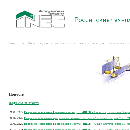
Российские техно
Главная
Информационные технологии
Анализ и планирование деятельност
Новости
Подписка на новости
26.09.2025
Выпущено обновление Программного модуля «ИНЭК - Анализ карточки счета 51» рел
30.07.2025
Выпущено обновление программных комплексов серии «Аналитик» - версия 2.6 от 21
15.05.2025
Выпущено обновление Программного модуля «ИНЭК - Анализ карточки счета 51» рел
27.12.2024
Выпущено обновление Программного модуля «ИНЭК - Анализ карточки счета 51» рел