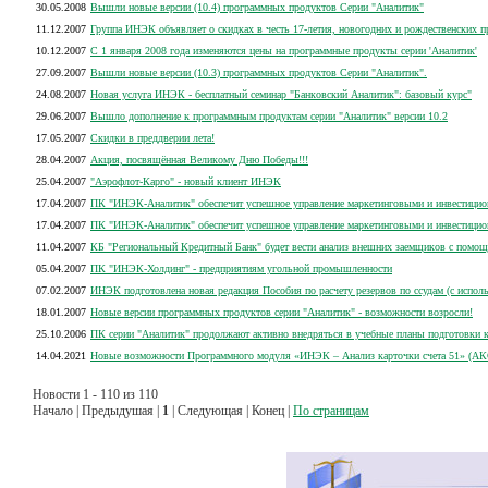
30.05.2008
Вышли новые версии (10.4) программных продуктов Серии "Аналитик"
11.12.2007
Группа ИНЭК объявляет о скидках в честь 17-летия, новогодних и рождественских п
10.12.2007
С 1 января 2008 года изменяются цены на программные продукты серии 'Аналитик'
27.09.2007
Вышли новые версии (10.3) программных продуктов Серии "Аналитик".
24.08.2007
Новая услуга ИНЭК - бесплатный семинар "Банковский Аналитик": базовый курс"
29.06.2007
Вышло дополнение к программным продуктам серии "Аналитик" версии 10.2
17.05.2007
Скидки в преддверии лета!
28.04.2007
Акция, посвящённая Великому Дню Победы!!!
25.04.2007
"Аэрофлот-Карго" - новый клиент ИНЭК
17.04.2007
ПК "ИНЭК-Аналитик" обеспечит успешное управление маркетинговыми и инвестици
17.04.2007
ПК "ИНЭК-Аналитик" обеспечит успешное управление маркетинговыми и инвестици
11.04.2007
КБ "Региональный Кредитный Банк" будет вести анализ внешних заемщиков с помо
05.04.2007
ПК "ИНЭК-Холдинг" - предприятиям угольной промышленности
07.02.2007
ИНЭК подготовлена новая редакция Пособия по расчету резервов по ссудам (с испо
18.01.2007
Новые версии программных продуктов серии "Аналитик" - возможности возросли!
25.10.2006
ПК серии "Аналитик" продолжают активно внедряться в учебные планы подготовки 
14.04.2021
Новые возможности Программного модуля «ИНЭК – Анализ карточки счета 51» (АК
Новости 1 - 110 из 110
Начало | Предыдушая |
1
| Следующая | Конец |
По страницам