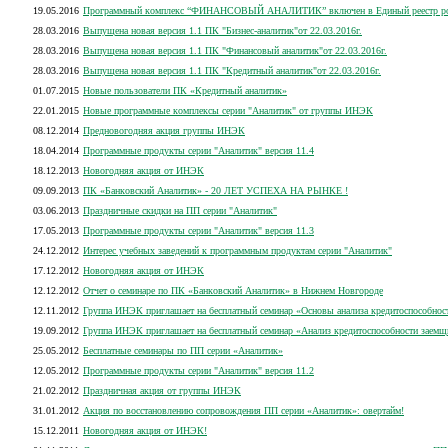
19.05.2016
Программный комплекс “ФИНАНСОВЫЙ АНАЛИТИК” включен в Единый реестр росси
28.03.2016
Выпущена новая версия 1.1 ПК "Бизнес-аналитик"от 22.03.2016г.
28.03.2016
Выпущена новая версия 1.1 ПК "Финансовый аналитик"от 22.03.2016г.
28.03.2016
Выпущена новая версия 1.1 ПК "Кредитный аналитик"от 22.03.2016г.
01.07.2015
Новые пользователи ПК «Кредитный аналитик»
22.01.2015
Новые программные комплексы серии "Аналитик" от группы ИНЭК
08.12.2014
Предновогодняя акция группы ИНЭК
18.04.2014
Программные продукты серии "Аналитик" версия 11.4
18.12.2013
Новогодняя акция от ИНЭК
09.09.2013
ПК «Банковский Аналитик» - 20 ЛЕТ УСПЕХА НА РЫНКЕ !
03.06.2013
Праздничные скидки на ПП серии "Аналитик"
17.05.2013
Программные продукты серии "Аналитик" версия 11.3
24.12.2012
Интерес учебных заведений к программным продуктам серии "Аналитик"
17.12.2012
Новогодняя акция от ИНЭК
12.12.2012
Отчет о семинаре по ПК «Банковский Аналитик» в Нижнем Новгороде
12.11.2012
Группа ИНЭК приглашает на бесплатный семинар «Основы анализа кредитоспособнос
19.09.2012
Группа ИНЭК приглашает на бесплатный семинар «Анализ кредитоспособности заемщ
25.05.2012
Бесплатные семинары по ПП серии «Аналитик»
12.05.2012
Программные продукты серии "Аналитик" версия 11.2
21.02.2012
Праздничная акция от группы ИНЭК
31.01.2012
Акция по восстановлению сопровождения ПП серии «Аналитик»: овертайм!
15.12.2011
Новогодняя акция от ИНЭК!