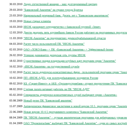
30.03.2010
Лидер отечественной авиации – наш долговременный партнер
29.03.2010
"Банковский Аналитик" на страже города Братска
23.03.2010
Национальный резервный банк. Десять лет с "Банковским аналитиком"
19.03.2010
Новые старые клиенты
16.03.2010
ИНЭК расширяет сотрудничество с банковской группой «Зенит»
12.03.2010
Двести двадцать пять крупнейших банков России работают на программных продукта
11.03.2010
"ИНЭК-Аналитик" на предприятиях деревообрабатывающей отрасли
04.03.2010
Растет число пользователей ПК "ИНЭК-Аналитик"
02.03.2010
ОАО «ЛОКО-Банк» + ПК «Банковский Аналитик» = Эффективный бизнес
26.02.2010
Успешно развивается дилерская сеть группы ИНЭК
18.02.2010
Существенные скидки владельцам клубных карт программ серии "Аналитик"
16.02.2010
«ИНЭК-Аналитик» на государственной службе
12.02.2010
Растет число аудиторско-консалтинговых фирм - пользователей программ серии "Анал
10.02.2010
ПП «ИНЭК-АДП» для золотодобывающих холдингов России
09.02.2010
КБ «Гарант-Инвест» и АКБ «Орскиндустриябанк» отдают предпочтение ПК "Банковск
08.02.2010
Счетная палата начинает работать на ПК "ИНЭК-АДП"
05.02.2010
Специалисты аудиторско-консалтинговых служб выбирают серию «Аналитик»
03.08.2009
Новый релиз ПК "Банковский аналитик"
15.07.2009
Антикризисное финансовое заключение в новой версии 10.5. программ серии "Аналит
22.06.2009
Новая версия 10.4.5 программного комплекса "Банковский Аналитик"
08.04.2009
ПК "ИНЭК-Аналитик" – лучшая аналитическая программа для арбитражных управл
01.04.2009
ОАО "Промсвязьбанк" выбирает ПК "Банковский Аналитик" - один из самых вост