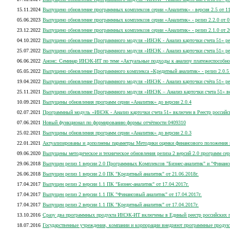
15.11.2024
Выпущено обновление программных комплексов серии «Аналитик» - версия 2.5 от 11
05.06.2023
Выпущено обновление программных комплексов серии «Аналитик» - релиз 2.2.0 от 0
23.12.2022
Выпущено обновление программных комплексов серии «Аналитик» - релиз 2.1.0 от 2
04.10.2022
Выпущено обновление Программного модуля «ИНЭК - Анализ карточки счета 51» рел
25.07.2022
Выпущено обновление Программного модуля «ИНЭК - Анализ карточки счета 51» ре
06.06.2022
Анонс: Семинар ИНЭК-ИТ по теме «Актуальные подходы к анализу платежеспособно
05.05.2022
Выпущено обновление Программного комплекса «Кредитный аналитик» - релиз 2.0.5 
19.04.2022
Выпущено обновление Программного модуля «ИНЭК - Анализ карточки счёта 51» рел
25.11.2021
Выпущено обновление Программного модуля «ИНЭК – Анализ карточки счета 51» вер
10.09.2021
Выпущены обновления программ серии «Аналитик» до версии 2.0.4
02.07.2021
Программный модуль «ИНЭК - Анализ карточки счета 51» включен в Реестр россий
07.06.2021
Новый функционал по формированию формы отчётности 0409310
25.02.2021
Выпущены обновления программ серии «Аналитик» до версии 2.0.3
22.01.2021
Актуализированы и дополнены параметры Методики оценки финансового положения 
09.06.2020
Выпущены методическое и техническое обновления релиза 2 версий 2.0 программ се
29.06.2018
Выпущен релиз 1 версии 2.0 Программных Комплексов "Бизнес-аналитик" и "Финанс
26.06.2018
Выпущен релиз 1 версии 2.0 ПК "Кредитный аналитик" от 21.06.2018г.
17.04.2017
Выпущен релиз 2 версии 1.1 ПК "Бизнес-аналитик" от 17.04.2017г.
17.04.2017
Выпущен релиз 2 версии 1.1 ПК "Финансовый аналитик" от 17.04.2017г.
17.04.2017
Выпущен релиз 2 версии 1.1 ПК "Кредитный аналитик" от 17.04.2017г.
13.10.2016
Сразу два программных продукта ИНЭК-ИТ включены в Единый реестр российских п
18.07.2016
Государственные учреждения, компании и корпорации внедряют программные продукт