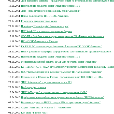
01.11.2011
День народного единства – праздничная акция по восстановлению сопровождения ПП
19.08.2011
Программные продукты серии "Аналитик" версия 11.1
05.07.2011
Лето - пора активного интереса к ПК серии "Аналитик"
10.05.2011
Новые пользователи ПК «ИНЭК-Аналитик»
28.02.2011
Результаты маркетинговой акции
20.12.2010
Новый год! Новый прайс! Большие скидки!
01.12.2010
ИНЭК-АФСП – в помощь защитникам Родины
18.11.2010
ООО КБ «Лайтбанк» анализирует заемщиков на ПК «Банковский Аналитик»
11.11.2010
ПК «ИНЭК-Аналитик» в Хакасии
02.11.2010
ГК ЕВРААС автоматизирует финансовый анализ на ПК "ИНЭК-Аналитик"
25.10.2010
ИНЭК расширяет географию сотрудничества с региональными органами управления
04.08.2010
Программные продукты серии "Аналитик" версия 11.0
04.08.2010
Модернизация ключей защиты HASP для программ серии "Аналитик"
12.07.2010
КБ «ЕВРОТРАСТ» (ЗАО) автоматизирует кредитную деятельность на базе ПК «Банк
05.07.2010
ООО "Коммерческий банк развития" выбирает ПК "Банковский Аналитик"
17.05.2010
Северный банк Сбербанка России - постоянный клиент ООО НВП «ИНЭК»
23.04.2010
"ИНЭК-Аналитик" - лучшее аналитическое ПО
20.04.2010
Выбор профессионалов
16.04.2010
"ИНЭК-Холдинг" в органах местного самоуправления ХМАО
13.04.2010
Профессиональные арбитражные управляющие выбирают "ИНЭК-Аналитик"
09.04.2010
Весенние подарки от ИНЭК: скидка 25% на программы серии "Аналитик"
06.04.2010
Серия "Аналитик" и Windows 7 - "совместимо"
02.04.2010
Как стать "Банком года"?