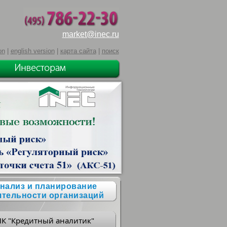
market@inec.ru
on
|
english version
|
карта сайта
|
поиск
нализ и планирование
ятельности организаций
ПК "Кредитный аналитик"