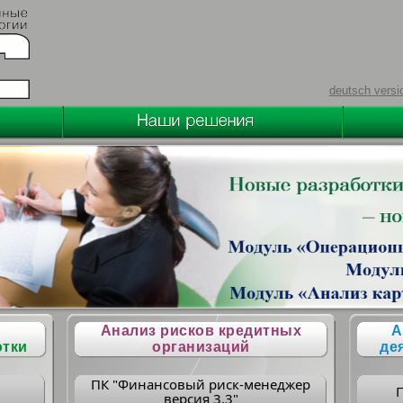
deutsch versi
Анализ рисков кредитных
А
отки
организаций
де
ПК "Финансовый риск-менеджер
версия 3.3"