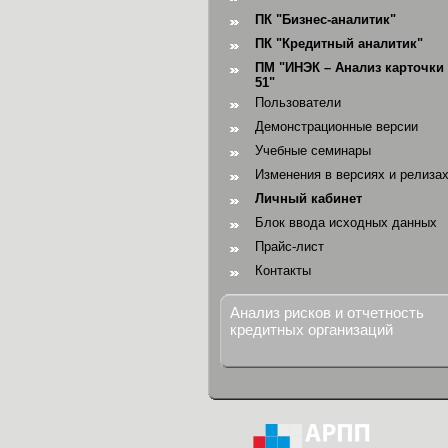
ПК "Бизнес-аналитик"
ПК "Кредитный аналитик"
ПМ "ИНЭК – Анализ карточки 
51"
Пользователи
Демонстрационные версии
Учебные семинары
Изменения в версиях и релиза
Личный кабинет
Блок ввода исходных данных
Прайс-лист
Контакты
Анализ рисков и отчетность
кредитных организаций