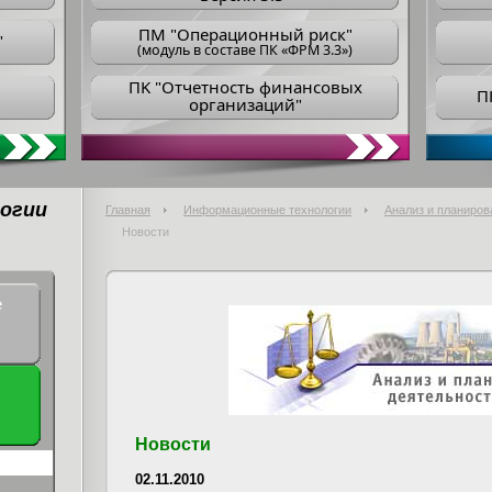
ПM "Операционный риск"
"
(модуль в составе ПК «ФРМ 3.3»)
ПK "Отчетность финансовых
П
организаций"
огии
Главная
Информационные технологии
Анализ и планиров
Новости
е
Новости
02.11.2010