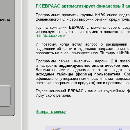
ГК ЕВРААС автоматизирует финансовый ан
Программные продукты группы ИНЭК снова подтв
финансового ПО и свой высокий рейтинг среди поль
счета
Группа компаний
ЕВРААС
с момента своего созд
использует в качестве инструмента анализа и п
"ИНЭК-Аналитик"
.
И поэтому, когда встал вопрос о расширении 
выделении её части в отдельное подразделение, 
х
проводить на вновь приобретенном ПК фирмы ИНЭК,
Программы серии «Аналитик» версии
11.0
позво
и настроить
индивидуальное аналитическое текс
Вашими целями и задачами, а так же создать и
исходные таблицы (формы) пользователя
. Со
официально утвержденными различными ведомс
поставки программного продукта) так и произвольн
Группа компаний
ЕВРААС -
одна из крупнейших ф
Иркутского региона.
Возврат к списку