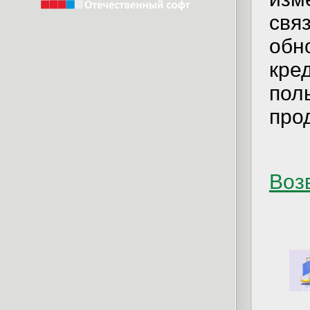
свя
обн
кр
по
про
Возв