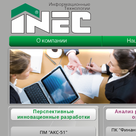
Перспективные
Анализ 
инновационные разработки
о
ПК "Финан
ПМ "АКС-51"