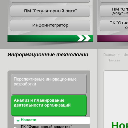
ПM "Оп
ПМ "Регуляторный риск"
(модуль в
ПK "Отч
Инфоинтегратор
о
Информационные технологии
Главная
Ин
Новости
Перспективные инновационные
разработки
Анализ и планирование
деятельности организаций
Новости
Но
ПК "Финансовый аналитик"