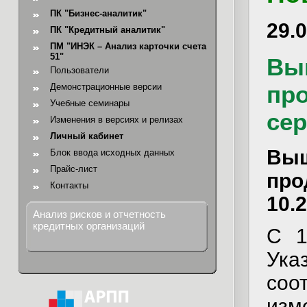
ПК "Бизнес-аналитик"
29.
ПК "Кредитный аналитик"
ПМ "ИНЭК – Анализ карточки счета
51"
Вы
Пользователи
пр
Демонстрационные версии
Учебные семинары
сер
Изменения в версиях и релизах
Личный кабинет
Выш
Блок ввода исходных данных
Прайс-лист
про
Контакты
10.2
Анализ рисков и отчетность
кредитных организаций
С 1
Ук
соо
изм