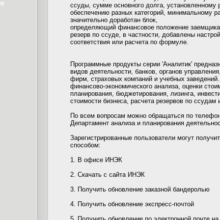
ссуды, сумме основного долга, установленному 
обеспечению разных категорий, минимальному ра
значительно доработан блок,
определяющий финансовое положение заемщика,
резерв по ссуде, в частности, добавлены настро
соответствия или расчета по формуле.
Программные продукты серии 'Аналитик' предна
видов деятельности, банков, органов управления
фирм, страховых компаний и учебных заведений
финансово-экономического анализа, оценки стоим
планирования, бюджетирования, лизинга, инвести
стоимости бизнеса, расчета резервов по ссудам 
По всем вопросам можно обращаться по телефонам
Департамент анализа и планирования деятельнос
Зарегистрированные пользователи могут получи
способом:
1. В офисе ИНЭК
2. Скачать с сайта ИНЭК
3. Получить обновление заказной бандеролью
4. Получить обновление экспресс-почтой
5. Получить обновление по электронной почте на