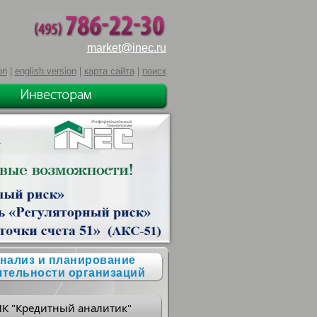
market@inec.ru
on
|
english version
|
карта сайта
|
поиск
нализ и планирование
ятельности организаций
ПК "Кредитный аналитик"