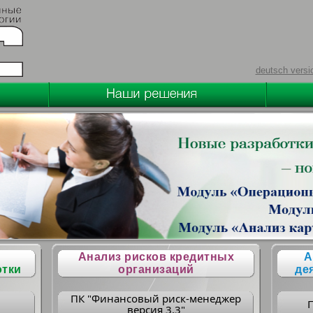
deutsch versi
Анализ рисков кредитных
А
отки
организаций
де
ПК "Финансовый риск-менеджер
версия 3.3"