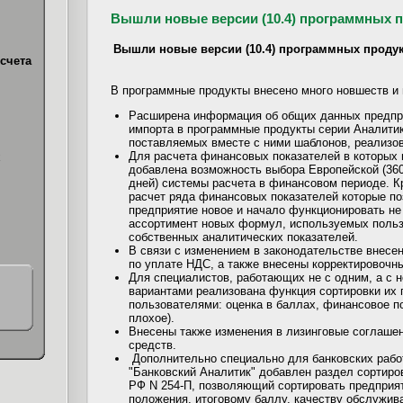
Вышли новые версии (10.4) программных п
Вышли новые версии (10.4) программных продук
счета
В программные продукты внесено много новшеств и 
Расширена информация об общих данных предпр
импорта в программные продукты серии Аналитик
поставляемых вместе с ними шаблонов, реализов
Для расчета финансовых показателей в которых 
х
добавлена возможность выбора Европейской (360
дней) системы расчета в финансовом периоде. К
расчет ряда финансовых показателей которые по
предприятие новое и начало функционировать не
ассортимент новых формул, используемых польз
собственных аналитических показателей.
В связи с изменением в законодательстве внесе
по уплате НДС, а также внесены корректировочны
Для специалистов, работающих не с одним, а с 
вариантами реализована функция сортировки их 
пользователями: оценка в баллах, финансовое п
плохое).
Внесены также изменения в лизинговые соглаше
средств.
Дополнительно специально для банковских рабо
"Банковский Аналитик" добавлен раздел сортир
РФ N 254-П, позволяющий сортировать предприят
положения, итоговому баллу, качеству обслужива