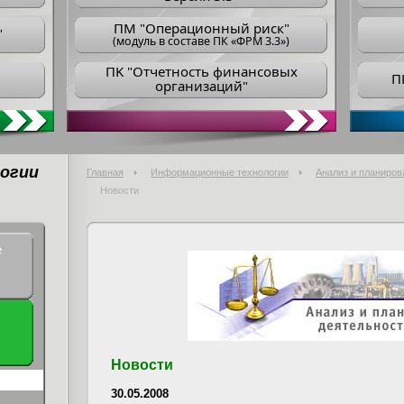
ПM "Операционный риск"
"
(модуль в составе ПК «ФРМ 3.3»)
ПK "Отчетность финансовых
П
организаций"
огии
Главная
Информационные технологии
Анализ и планиров
Новости
е
Новости
30.05.2008