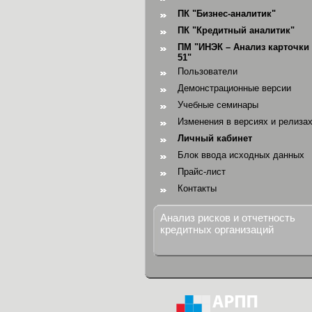
ПК "Бизнес-аналитик"
ПК "Кредитный аналитик"
ПМ "ИНЭК – Анализ карточки 
51"
Пользователи
Демонстрационные версии
Учебные семинары
Изменения в версиях и релиза
Личный кабинет
Блок ввода исходных данных
Прайс-лист
Контакты
Анализ рисков и отчетность
кредитных организаций