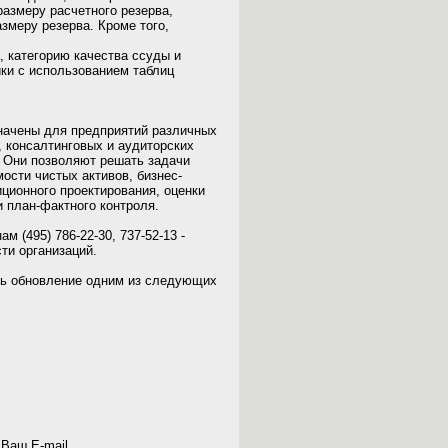
размеру расчетного резерва,
змеру резерва. Кроме того,
 категорию качества ссуды и
йки с использованием таблиц
значены для предприятий различных
, консалтинговых и аудиторских
. Они позволяют решать задачи
ости чистых активов, бизнес-
ционного проектирования, оценки
и план-фактного контроля.
 (495) 786-22-30, 737-52-13 -
ти организаций.
ть обновление одним из следующих
 Ваш E-mail