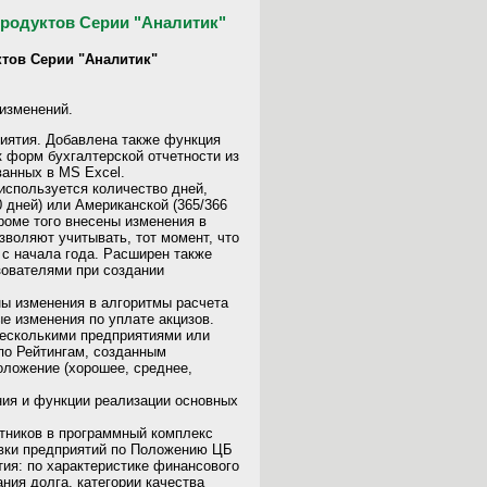
родуктов Серии "Аналитик"
тов Серии "Аналитик"
изменений.
иятия. Добавлена также функция
 форм бухгалтерской отчетности из
анных в MS Excel.
используется количество дней,
 дней) или Американской (365/366
роме того внесены изменения в
зволяют учитывать, тот момент, что
 с начала года. Расширен также
ователями при создании
ны изменения в алгоритмы расчета
е изменения по уплате акцизов.
несколькими предприятиями или
по Рейтингам, созданным
оложение (хорошее, среднее,
ния и функции реализации основных
тников в программный комплекс
овки предприятий по Положению ЦБ
ия: по характеристике финансового
ния долга, категории качества