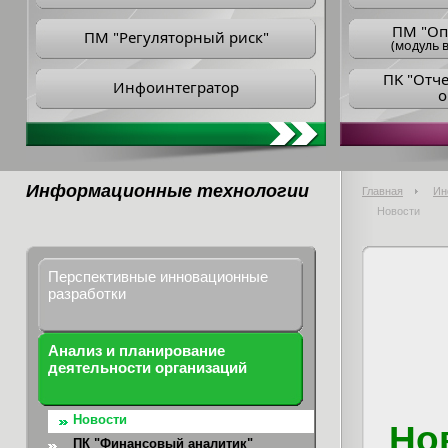
ПM "Оп
ПМ "Регуляторный риск"
(модуль в
ПK "Отч
Инфоинтегратор
о
Информационные технологии
Главная
Ин
Новости
Перспективные инновационные
разработки
Анализ и планирование
деятельности организаций
Новости
Но
ПК "Финансовый аналитик"