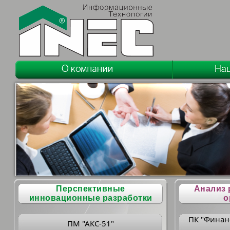
Перспективные
Анализ 
инновационные разработки
о
ПК "Финан
ПМ "АКС-51"