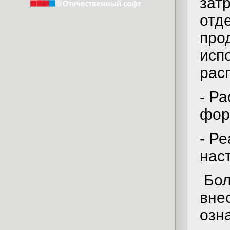
зат
отд
про
исп
рас
- Р
фор
- Р
нас
Бол
вне
озн