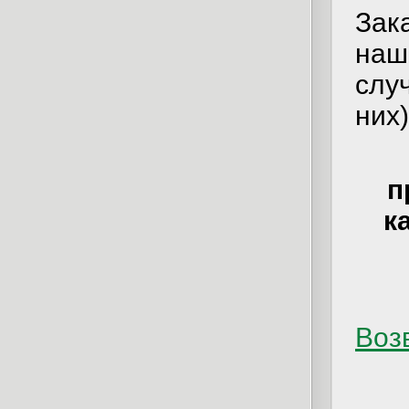
Зак
наш
слу
них)
п
к
Возв