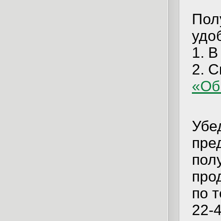
Пол
удо
1. 
2. С
«Об
Убе
пре
пол
про
по 
22-4