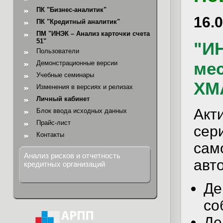
ПК "Бизнес-аналитик"
16.
ПК "Кредитный аналитик"
ПМ "ИНЭК – Анализ карточки счета
51"
"ИН
Пользователи
ме
Демонстрационные версии
Учебные семинары
ХМ
Изменения в версиях и релизах
Личный кабинет
Акт
Блок ввода исходных данных
Прайс-лист
сер
Контакты
сам
Анализ рисков и отчетность
авт
кредитных организаций
Д
е
со
Де