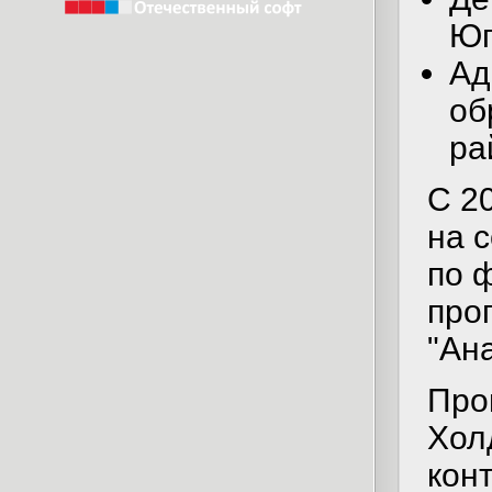
Ю
Ад
об
ра
С 2
на 
по 
про
"Ан
Про
Хол
кон