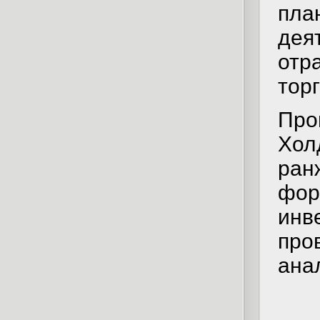
пла
дея
отра
торг
Про
Хол
ран
фор
инв
про
ана