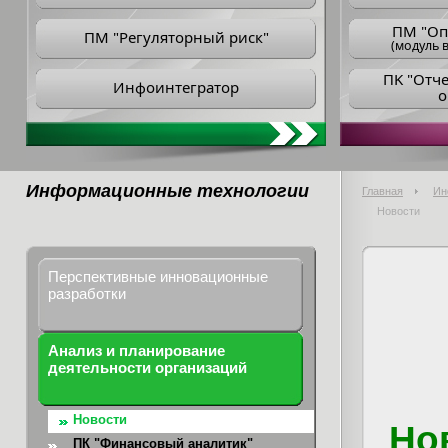
ПM "Оп
ПМ "Регуляторный риск"
(модуль в
ПK "Отч
Инфоинтегратор
о
Информационные технологии
Главная
Ин
Новости
Перспективные инновационные
разработки
Анализ и планирование
деятельности организаций
Новости
Но
ПК "Финансовый аналитик"