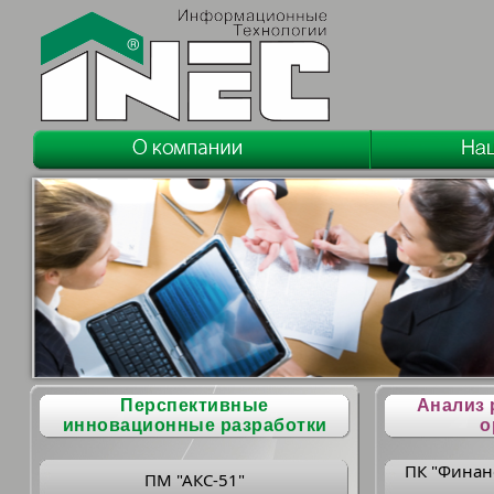
Перспективные
Анализ 
инновационные разработки
о
ПК "Финан
ПМ "АКС-51"