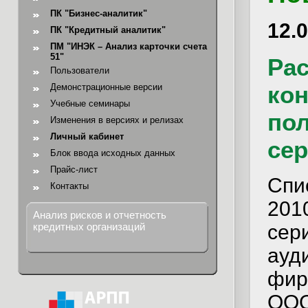
ПК "Бизнес-аналитик"
12.
ПК "Кредитный аналитик"
ПМ "ИНЭК – Анализ карточки счета
51"
Рас
Пользователи
ко
Демонстрационные версии
Учебные семинары
по
Изменения в версиях и релизах
Личный кабинет
сер
Блок ввода исходных данных
Прайс-лист
Спи
Контакты
201
Анализ рисков и отчетность
сер
кредитных организаций
ауд
фир
ООО