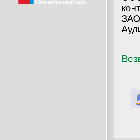
кон
ЗАО
Ауд
Возв