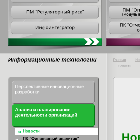
ПM "Оп
ПМ "Регуляторный риск"
(модуль в
ПK "Отч
Инфоинтегратор
о
Информационные технологии
Главная
Ин
Новости
Перспективные инновационные
разработки
Анализ и планирование
деятельности организаций
Новости
Но
ПК "Финансовый аналитик"