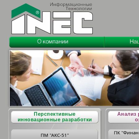
Перспективные
Анализ 
инновационные разработки
о
ПК "Финан
ПМ "АКС-51"