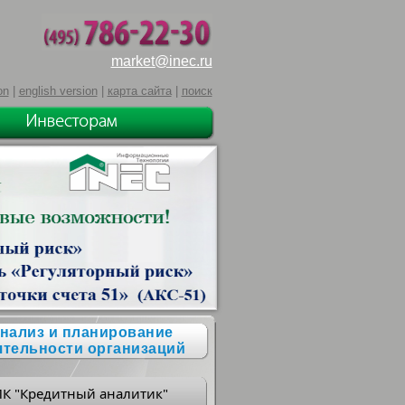
market@inec.ru
on
|
english version
|
карта сайта
|
поиск
нализ и планирование
ятельности организаций
ПК "Кредитный аналитик"