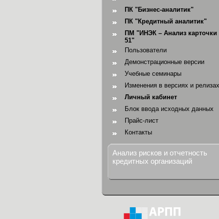
ПК "Бизнес-аналитик"
ПК "Кредитный аналитик"
ПМ "ИНЭК – Анализ карточки 
51"
Пользователи
Демонстрационные версии
Учебные семинары
Изменения в версиях и релиза
Личный кабинет
Блок ввода исходных данных
Прайс-лист
Контакты
Анализ рисков и отчетность
кредитных организаций