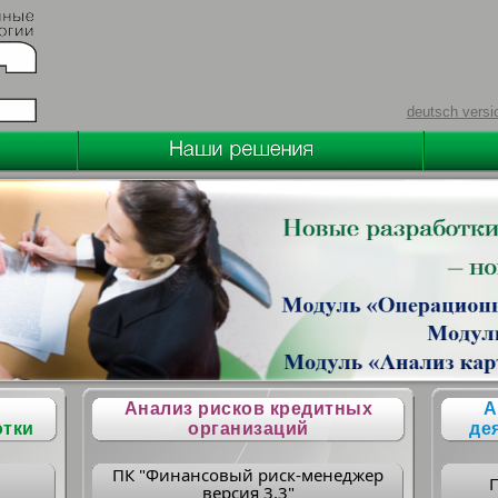
deutsch versi
Анализ рисков кредитных
А
отки
организаций
де
ПК "Финансовый риск-менеджер
версия 3.3"