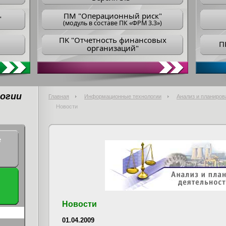
ПM "Операционный риск"
"
(модуль в составе ПК «ФРМ 3.3»)
ПK "Отчетность финансовых
П
организаций"
огии
Главная
Информационные технологии
Анализ и планиров
Новости
е
Новости
01.04.2009