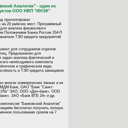
ский Аналитик" - один из
дуктов ООО НВП "ИНЭК"
од пролонгировал
»
на 20 рабочих мест. Программный
 для анализа финансового
нии Положением Банка России 254-П
, анализа ТЭО кредита предприятий
умент для сотрудников отделов
лиц. Предназначен для
 задач анализа фактической и
всего необходимого комплекта
абличном и графическом виде.
особность и ТЭО кредита заемщиков
во многих коммерческих банках и их
 МДМ-Банк, ОАО "Банк "Санкт-
ПОЛЬ" ЗАО, ООО «Дил-банк», ООО
анк», ЗАО «Банк ВТБ 24» и др.
омплексом "Банковский Аналитик"
зациям бесплатно получить полную
менное пользование сроком на 7