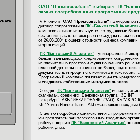
ОАО "Промсвязьбанк" выбирает ПК "Банков
самых востребованных программных про
счета
VIP-клиент
ОАО "Промсвязьбанк"
на очередной г
договор сопровождения
ПК «Банковский Аналитик
комплекс активно используется сотрудниками банка
состояния, расчетов резервов по ссудам на основа
от 26.03.2004 г, оценки стоимости бизнеса компании
и организаций.
ПК "Банковский Аналитик"
- универсальный инстр
х
банков, занимающихся кредитованием юридических 
исключительно простого и функционального решения
плановой деятельности клиентов банка, подготовки 
документов для кредитного комитета в текстовом, т
Программный комплекс помогает оценить кредитосп
и
создавать собственные методики анализа.
Сегодня
ПК "Банковский Аналитик
"
используется 
филиалах, среди них: Банковская группа «ЗЕНИТ» ,
Петербург", АКБ "ИНКАРОБАНК" (ЗАО), КБ "АКРО
КБ "Алмаз-Инвест-Банк", АКБ «Северный народный б
С целью подробного ознакомления с программным к
мы предлагаем заинтересованным кредитным органи
рабочую версию
ПК "Банковский Аналитик
"
во вре
рабочих дней.