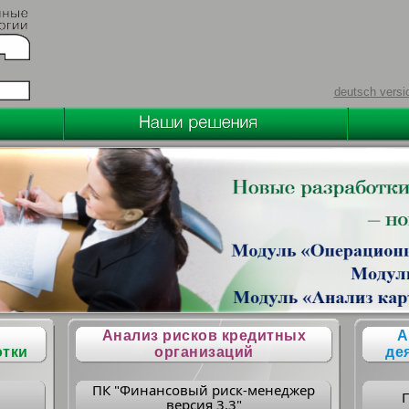
deutsch versi
Анализ рисков кредитных
А
отки
организаций
де
ПК "Финансовый риск-менеджер
версия 3.3"