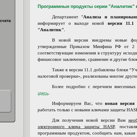
Программные продукты серии "Аналитик" в
Департамент "
Анализа и планировани
счета
информирует о выходе новой
версии 11.
"Аналитик"
.
В новой версии внедрены новые фор
утвержденные Приказом Минфина РФ от 2 
соответствующие изменения в структуру исход
х
финансовое заключение, сравнение и другие бло
Также в версии 11.1 добавлены блоки “У
налоговой проверки», реализованы многие други
Более подробно с перечнем внесенных
.
здесь
Информируем Вас, что
новая версия
работать только с новыми ключами защиты HASP
Для получения новой версии Вам
нео
электронного ключа защиты HASP
, постав
программным продуктом, сообщить нам, какая 