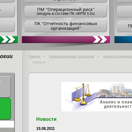
ПM "Операционный риск"
"
(модуль в составе ПК «ФРМ 3.3»)
ПK "Отчетность финансовых
П
организаций"
огии
Главная
Информационные технологии
Анализ и планиров
Новости
е
Новости
19.08.2011