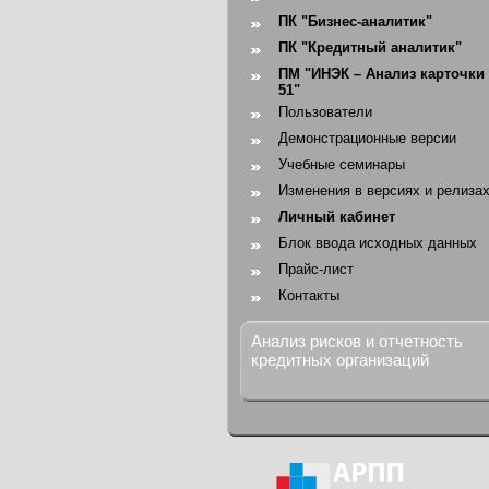
ПК "Бизнес-аналитик"
ПК "Кредитный аналитик"
ПМ "ИНЭК – Анализ карточки 
51"
Пользователи
Демонстрационные версии
Учебные семинары
Изменения в версиях и релиза
Личный кабинет
Блок ввода исходных данных
Прайс-лист
Контакты
Анализ рисков и отчетность
кредитных организаций