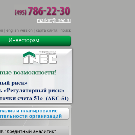
market@inec.ru
on
|
english version
|
карта сайта
|
поиск
нализ и планирование
ятельности организаций
ПК "Кредитный аналитик"