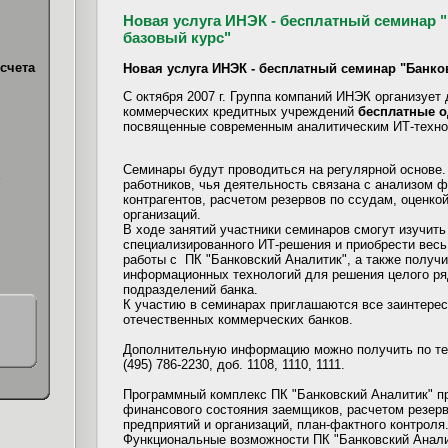
Новая услуга ИНЭК - бесплатный семинар 
базовый курс"
счета
Новая услуга ИНЭК - бесплатный семинар "Банко
С октября 2007 г. Группа компаний ИНЭК организует
коммерческих кредитных учреждений
бесплатные 
посвященные современным аналитическим ИТ-техно
Семинары будут проводиться на регулярной основе.
х
работников, чья деятельность связана с анализом 
контрагентов, расчетом резервов по ссудам, оценко
организаций.
В ходе занятий участники семинаров смогут изучит
специализированного ИТ-решения и приобрести вес
работы с ПК "Банковский Аналитик", а также получ
информационных технологий для решения целого р
подразделений банка.
К участию в семинарах приглашаются все заинтере
отечественных коммерческих банков.
Дополнительную информацию можно получить по т
(495) 786-2230, доб. 1108, 1110, 1111.
Программный комплекс ПК "Банковский Аналитик" п
финансового состояния заемщиков, расчетом резерв
предприятий и организаций, план-фактного контроля
Функциональные возможности ПК "Банковский Анали