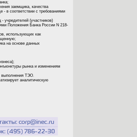
анка;
жения заемщика, качества
е - в соответствии с требованиями
 - учредителей (участников)
иями Положения Банка России N 218-
ов, использующих как
ощенную;
ика на основе данных
изнеса);
конъюнктуры рынка и изменениям
д выполнения ТЭО.
матизирует аналитическую