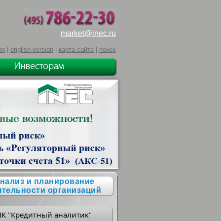
market@inec.ru
on
|
english version
|
карта сайта
|
поиск
нализ и планирование
ятельности организаций
ПК "Кредитный аналитик"