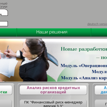
deutsch versi
Анализ рисков кредитных
А
отки
организаций
де
ПК "Финансовый риск-менеджер
версия 3.3"