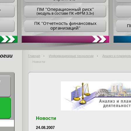
ПM "Операционный риск"
"
(модуль в составе ПК «ФРМ 3.3»)
ПK "Отчетность финансовых
П
организаций"
огии
Главная
Информационные технологии
Анализ и планиров
Новости
е
Новости
24.08.2007