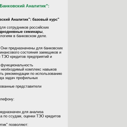
"Банковский Аналитик":
вский Аналитик": базовый курс"
 для сотрудников российских
однодневные семинары
,
логиям в банковском деле.
 Они предназначены для банковских
финансового состояния заемщиков и
й ТЭО кредитов предприятий и
ь функциональность
ь необходимый комплекс навыков
ить рекомендации по использованию
яда задач профильных
сованные представители
елефону:
редназначен для анализа
а по ссудам, оценки ТЭО кредитов
.
тик" позволяют: