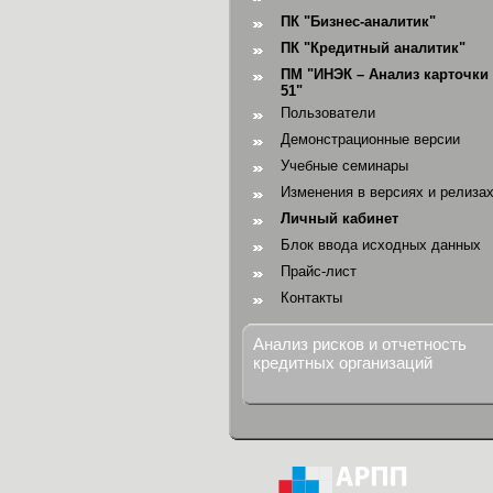
ПК "Бизнес-аналитик"
ПК "Кредитный аналитик"
ПМ "ИНЭК – Анализ карточки 
51"
Пользователи
Демонстрационные версии
Учебные семинары
Изменения в версиях и релиза
Личный кабинет
Блок ввода исходных данных
Прайс-лист
Контакты
Анализ рисков и отчетность
кредитных организаций