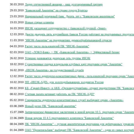
30.03.2010
Лидер отечественной авиации – наш долговременный партнер
29.03.2010
"Банковский Аналитик" на страже города Братска
23.03.2010
Национальный резервный банк. Десять лет с "Банковским аналитиком"
19.03.2010
Новые старые клиенты
16.03.2010
ИНЭК расширяет сотрудничество с банковской группой «Зенит»
12.03.2010
Двести двадцать пять крупнейших банков России работают на программных продукта
11.03.2010
"ИНЭК-Аналитик" на предприятиях деревообрабатывающей отрасли
04.03.2010
Растет число пользователей ПК "ИНЭК-Аналитик"
02.03.2010
ОАО «ЛОКО-Банк» + ПК «Банковский Аналитик» = Эффективный бизнес
26.02.2010
Успешно развивается дилерская сеть группы ИНЭК
18.02.2010
Существенные скидки владельцам клубных карт программ серии "Аналитик"
16.02.2010
«ИНЭК-Аналитик» на государственной службе
12.02.2010
Растет число аудиторско-консалтинговых фирм - пользователей программ серии "Анал
10.02.2010
ПП «ИНЭК-АДП» для золотодобывающих холдингов России
09.02.2010
КБ «Гарант-Инвест» и АКБ «Орскиндустриябанк» отдают предпочтение ПК "Банковск
08.02.2010
Счетная палата начинает работать на ПК "ИНЭК-АДП"
05.02.2010
Специалисты аудиторско-консалтинговых служб выбирают серию «Аналитик»
03.08.2009
Новый релиз ПК "Банковский аналитик"
15.07.2009
Антикризисное финансовое заключение в новой версии 10.5. программ серии "Аналит
22.06.2009
Новая версия 10.4.5 программного комплекса "Банковский Аналитик"
08.04.2009
ПК "ИНЭК-Аналитик" – лучшая аналитическая программа для арбитражных управл
01.04.2009
ОАО "Промсвязьбанк" выбирает ПК "Банковский Аналитик" - один из самых вост