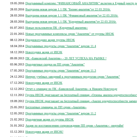
19.05.2016
Программный комплекс “ФИНАНСОВЫЙ АНАЛИТИК” включен в Единый реестр росси
28.03.2016
Выпущена новая версия 1.1 ПК "Бизнес-аналитик"от 22.03.2016г.
28.03.2016
Выпущена новая версия 1.1 ПК "Финансовый аналитик"от 22.03.2016г.
28.03.2016
Выпущена новая версия 1.1 ПК "Кредитный аналитик"от 22.03.2016г.
01.07.2015
Новые пользователи ПК «Кредитный аналитик»
22.01.2015
Новые программные комплексы серии "Аналитик" от группы ИНЭК
08.12.2014
Предновогодняя акция группы ИНЭК
18.04.2014
Программные продукты серии "Аналитик" версия 11.4
18.12.2013
Новогодняя акция от ИНЭК
09.09.2013
ПК «Банковский Аналитик» - 20 ЛЕТ УСПЕХА НА РЫНКЕ !
03.06.2013
Праздничные скидки на ПП серии "Аналитик"
17.05.2013
Программные продукты серии "Аналитик" версия 11.3
24.12.2012
Интерес учебных заведений к программным продуктам серии "Аналитик"
17.12.2012
Новогодняя акция от ИНЭК
12.12.2012
Отчет о семинаре по ПК «Банковский Аналитик» в Нижнем Новгороде
12.11.2012
Группа ИНЭК приглашает на бесплатный семинар «Основы анализа кредитоспособнос
19.09.2012
Группа ИНЭК приглашает на бесплатный семинар «Анализ кредитоспособности заемщ
25.05.2012
Бесплатные семинары по ПП серии «Аналитик»
12.05.2012
Программные продукты серии "Аналитик" версия 11.2
21.02.2012
Праздничная акция от группы ИНЭК
31.01.2012
Акция по восстановлению сопровождения ПП серии «Аналитик»: овертайм!
15.12.2011
Новогодняя акция от ИНЭК!