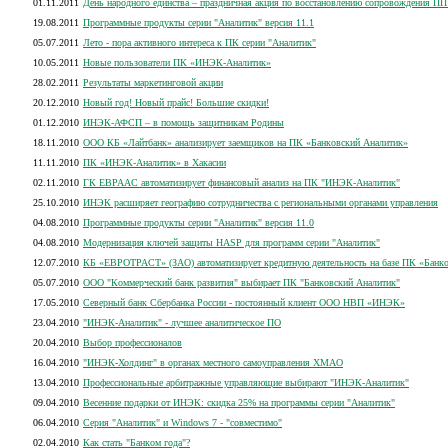
01.11.2011
День народного единства – праздничная акция по восстановлению сопровождения ПП
19.08.2011
Программные продукты серии "Аналитик" версия 11.1
05.07.2011
Лето - пора активного интереса к ПК серии "Аналитик"
10.05.2011
Новые пользователи ПК «ИНЭК-Аналитик»
28.02.2011
Результаты маркетинговой акции
20.12.2010
Новый год! Новый прайс! Большие скидки!
01.12.2010
ИНЭК-АФСП – в помощь защитникам Родины
18.11.2010
ООО КБ «Лайтбанк» анализирует заемщиков на ПК «Банковский Аналитик»
11.11.2010
ПК «ИНЭК-Аналитик» в Хакасии
02.11.2010
ГК ЕВРААС автоматизирует финансовый анализ на ПК "ИНЭК-Аналитик"
25.10.2010
ИНЭК расширяет географию сотрудничества с региональными органами управления
04.08.2010
Программные продукты серии "Аналитик" версия 11.0
04.08.2010
Модернизация ключей защиты HASP для программ серии "Аналитик"
12.07.2010
КБ «ЕВРОТРАСТ» (ЗАО) автоматизирует кредитную деятельность на базе ПК «Банк
05.07.2010
ООО "Коммерческий банк развития" выбирает ПК "Банковский Аналитик"
17.05.2010
Северный банк Сбербанка России - постоянный клиент ООО НВП «ИНЭК»
23.04.2010
"ИНЭК-Аналитик" - лучшее аналитическое ПО
20.04.2010
Выбор профессионалов
16.04.2010
"ИНЭК-Холдинг" в органах местного самоуправления ХМАО
13.04.2010
Профессиональные арбитражные управляющие выбирают "ИНЭК-Аналитик"
09.04.2010
Весенние подарки от ИНЭК: скидка 25% на программы серии "Аналитик"
06.04.2010
Серия "Аналитик" и Windows 7 - "совместимо"
02.04.2010
Как стать "Банком года"?