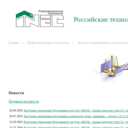
Российские техно
Главная
Информационные технологии
Анализ и планирование деятельност
Новости
Подписка на новости
26.09.2025
Выпущено обновление Программного модуля «ИНЭК - Анализ карточки счета 51» рел
30.07.2025
Выпущено обновление программных комплексов серии «Аналитик» - версия 2.6 от 21
15.05.2025
Выпущено обновление Программного модуля «ИНЭК - Анализ карточки счета 51» рел
27.12.2024
Выпущено обновление Программного модуля «ИНЭК - Анализ карточки счета 51» рел