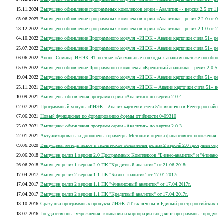
15.11.2024
Выпущено обновление программных комплексов серии «Аналитик» - версия 2.5 от 11
05.06.2023
Выпущено обновление программных комплексов серии «Аналитик» - релиз 2.2.0 от 0
23.12.2022
Выпущено обновление программных комплексов серии «Аналитик» - релиз 2.1.0 от 2
04.10.2022
Выпущено обновление Программного модуля «ИНЭК - Анализ карточки счета 51» рел
25.07.2022
Выпущено обновление Программного модуля «ИНЭК - Анализ карточки счета 51» ре
06.06.2022
Анонс: Семинар ИНЭК-ИТ по теме «Актуальные подходы к анализу платежеспособно
05.05.2022
Выпущено обновление Программного комплекса «Кредитный аналитик» - релиз 2.0.5 
19.04.2022
Выпущено обновление Программного модуля «ИНЭК - Анализ карточки счёта 51» рел
25.11.2021
Выпущено обновление Программного модуля «ИНЭК – Анализ карточки счета 51» вер
10.09.2021
Выпущены обновления программ серии «Аналитик» до версии 2.0.4
02.07.2021
Программный модуль «ИНЭК - Анализ карточки счета 51» включен в Реестр россий
07.06.2021
Новый функционал по формированию формы отчётности 0409310
25.02.2021
Выпущены обновления программ серии «Аналитик» до версии 2.0.3
22.01.2021
Актуализированы и дополнены параметры Методики оценки финансового положения 
09.06.2020
Выпущены методическое и техническое обновления релиза 2 версий 2.0 программ се
29.06.2018
Выпущен релиз 1 версии 2.0 Программных Комплексов "Бизнес-аналитик" и "Финанс
26.06.2018
Выпущен релиз 1 версии 2.0 ПК "Кредитный аналитик" от 21.06.2018г.
17.04.2017
Выпущен релиз 2 версии 1.1 ПК "Бизнес-аналитик" от 17.04.2017г.
17.04.2017
Выпущен релиз 2 версии 1.1 ПК "Финансовый аналитик" от 17.04.2017г.
17.04.2017
Выпущен релиз 2 версии 1.1 ПК "Кредитный аналитик" от 17.04.2017г.
13.10.2016
Сразу два программных продукта ИНЭК-ИТ включены в Единый реестр российских п
18.07.2016
Государственные учреждения, компании и корпорации внедряют программные продукт