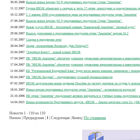
30.05.2008
Вышли новые версии (10.4) программных продуктов Серии "Аналитик"
11.12.2007
Группа ИНЭК объявляет о скидках в честь 17-летия, новогодних и рождественских п
10.12.2007
С 1 января 2008 года изменяются цены на программные продукты серии 'Аналитик'
27.09.2007
Вышли новые версии (10.3) программных продуктов Серии "Аналитик".
24.08.2007
Новая услуга ИНЭК - бесплатный семинар "Банковский Аналитик": базовый курс"
29.06.2007
Вышло дополнение к программным продуктам серии "Аналитик" версии 10.2
17.05.2007
Скидки в преддверии лета!
28.04.2007
Акция, посвящённая Великому Дню Победы!!!
25.04.2007
"Аэрофлот-Карго" - новый клиент ИНЭК
17.04.2007
ПК "ИНЭК-Аналитик" обеспечит успешное управление маркетинговыми и инвестици
17.04.2007
ПК "ИНЭК-Аналитик" обеспечит успешное управление маркетинговыми и инвестици
11.04.2007
КБ "Региональный Кредитный Банк" будет вести анализ внешних заемщиков с помо
05.04.2007
ПК "ИНЭК-Холдинг" - предприятиям угольной промышленности
07.02.2007
ИНЭК подготовлена новая редакция Пособия по расчету резервов по ссудам (с испо
18.01.2007
Новые версии программных продуктов серии "Аналитик" - возможности возросли!
25.10.2006
ПК серии "Аналитик" продолжают активно внедряться в учебные планы подготовки 
14.04.2021
Новые возможности Программного модуля «ИНЭК – Анализ карточки счета 51» (АК
Новости 1 - 110 из 110
Начало | Предыдушая |
1
| Следующая | Конец |
По страницам