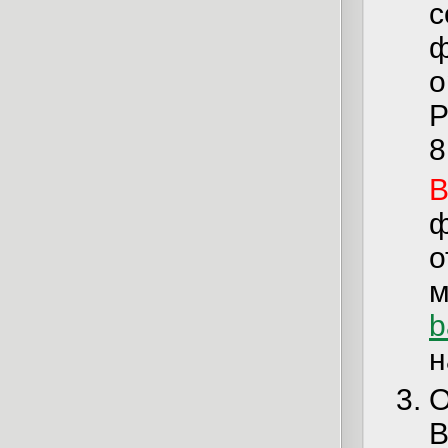
с
о
Р
8
В
о
м
b
н
В