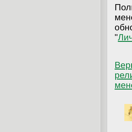
Пол
мен
обн
"
Ли
Вер
рел
мен