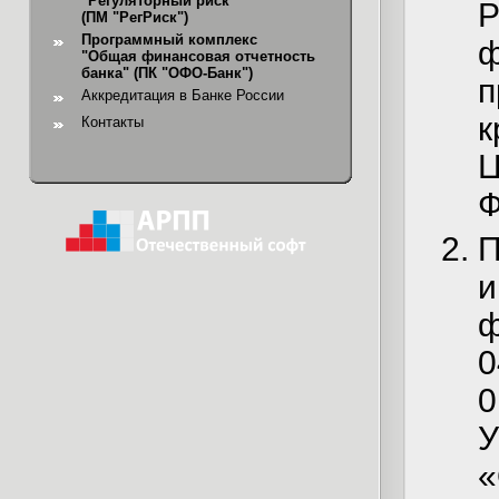
"Регуляторный риск"
(ПМ "РегРиск")
Программный комплекс
ф
"Общая финансовая отчетность
банка"
(ПК "ОФО-Банк")
п
Аккредитация в Банке России
Контакты
Ц
Ф
и
ф
0
0
У
«