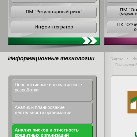
ПM "Оп
ПМ "Регуляторный риск"
(модуль в
ПK "Отч
Инфоинтегратор
о
Информационные технологии
Главная
Ин
Программный 
Перспективные инновационные
разработки
Анализ и планирование
деятельности организаций
Анализ рисков и отчетность
кредитных организаций