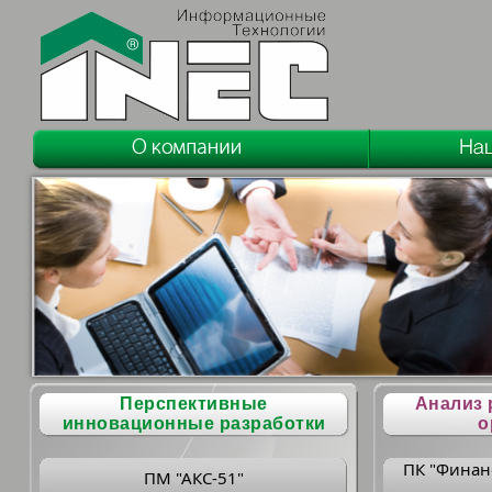
Перспективные
Анализ 
инновационные разработки
о
ПК "Финан
ПМ "АКС-51"