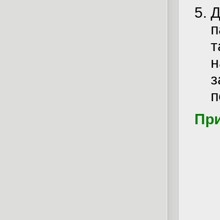
п
т
п
При