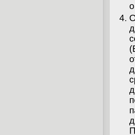
о
О
д
с
(
о
д
п
п
П