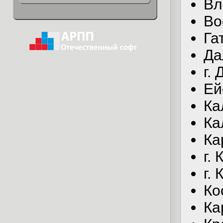
Вл
Во
Га
Да
г.
Ей
Ка
Ка
Ка
г.
г.
Ко
Ка