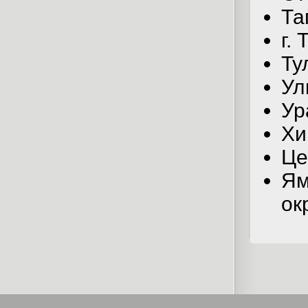
Та
г.
Ту
Ул
Ур
Хи
Це
Ям
ок