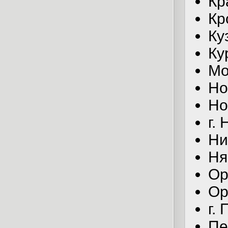
Кр
Кр
Ку
Ку
Мо
Но
Но
г.
Ни
Ня
Ор
Ор
г.
Пе