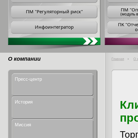
ПM "Оп
ПМ "Регуляторный риск"
(модуль в
ПK "Отч
Инфоинтегратор
о
О компании
Главная
О 
Пресс-центр
К
История
пр
Миссия
Тор