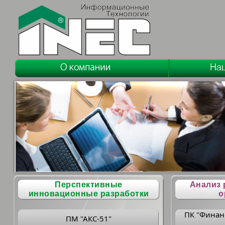
Перспективные
Анализ 
инновационные разработки
о
ПК "Финан
ПМ "АКС-51"