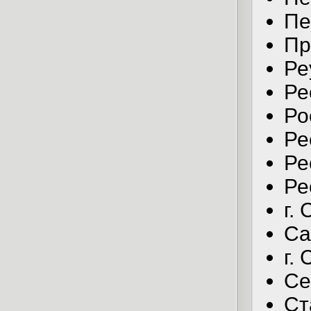
Пе
Пр
Ре
Ре
Ро
Ре
Ре
Ре
г.
Са
г.
Се
Ст