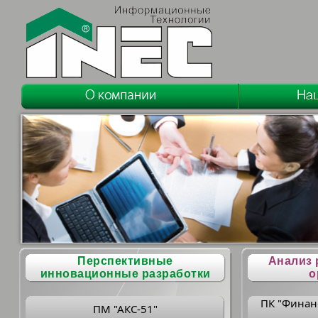
Перспективные
Анализ 
инновационные разработки
о
ПК "Финан
ПМ "АКС-51"