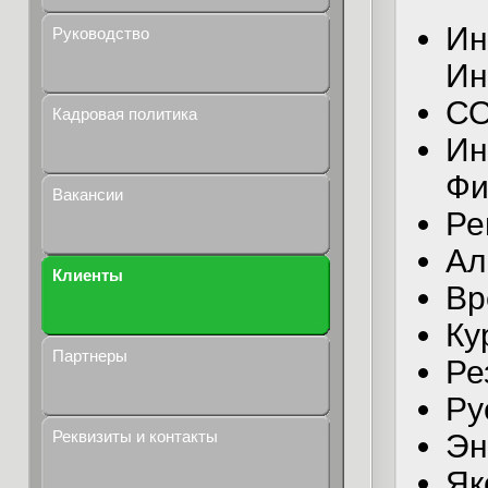
Ин
Руководство
Ин
СО
Кадровая политика
Ин
Фи
Вакансии
Ре
Ал
Клиенты
Вр
Ку
Партнеры
Ре
Ру
Реквизиты и контакты
Эн
Як