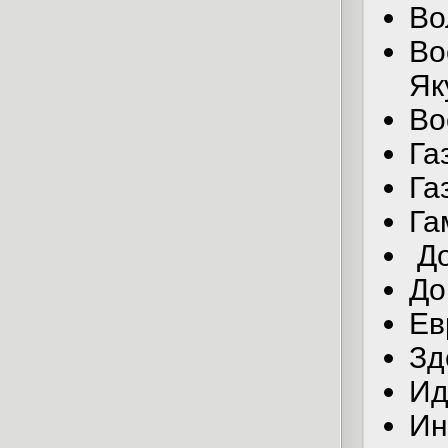
Во
Во
Як
Во
Га
Га
Га
До
До
Ев
Зд
Ид
Ин