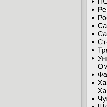
ПС
Ре
Ро
Са
Са
Ст
Тр
Ун
Ом
Фа
Ха
Ха
Чу
Ша