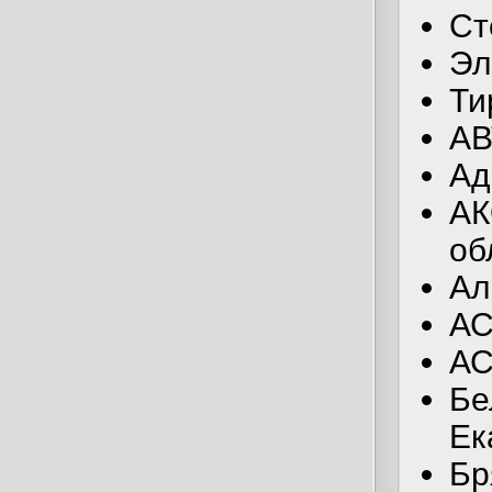
Ст
Эл
Ти
АВ
Ад
АК
об
Ал
А
АС
Бе
Ек
Бр