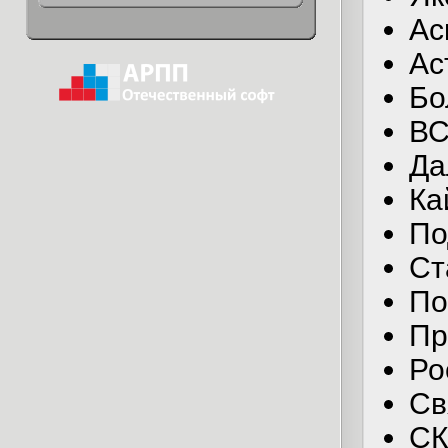
Ас
Ас
Бо
ВС
Да
Ка
По
Ст
По
Пр
Ро
Св
СК