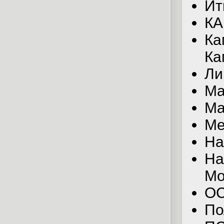
Ит
КА
Ка
Ка
Ли
Ма
Ма
Ме
На
На
Мо
ОС
По