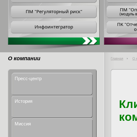
ПM "Оп
ПМ "Регуляторный риск"
(модуль в
ПK "Отч
Инфоинтегратор
о
О компании
Главная
О 
Пресс-центр
Кл
История
ко
Миссия