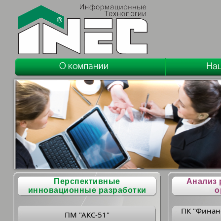
Перспективные
Анализ 
инновационные разработки
о
ПК "Финан
ПМ "АКС-51"