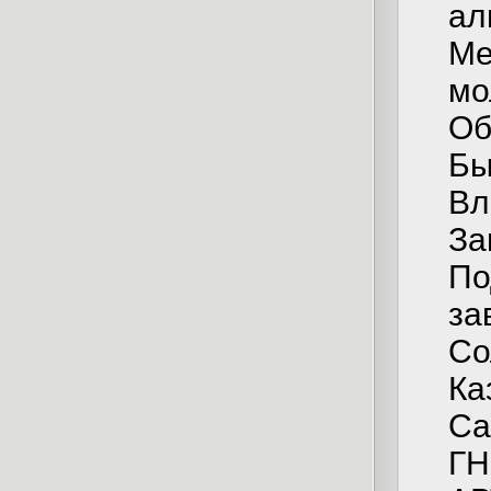
ал
Ме
мо
Об
Бы
Вл
За
По
за
Со
Ка
Са
ГН