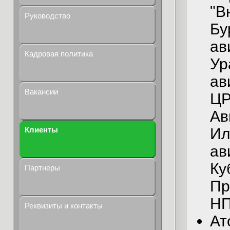
"В
Руководство
Бу
ав
Кадровая политика
Ур
ав
Вакансии
ЦР
Ав
Ил
Клиенты
ав
Ку
Партнеры
Пр
НП
Реквизиты и контакты
Ат