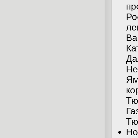
пр
Ро
ле
Ва
Ка
Да
Не
Ям
ко
Тю
Га
Тю
Но