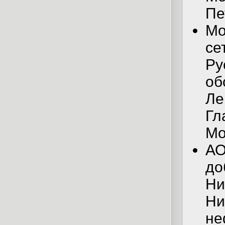
Пе
Мо
се
Ру
об
Ле
Гл
Мо
АО
до
Ни
Ни
не