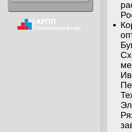
ра
Ро
Ко
оп
Бу
Сх
ме
Ив
Пе
Те
Эл
Ря
за