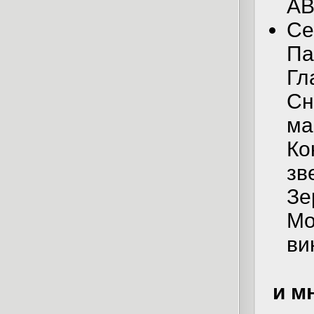
АВ
Се
Па
Гл
Сн
ма
Ко
зв
Зе
Мо
ви
и м