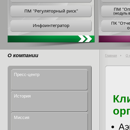
ПM "Оп
ПМ "Регуляторный риск"
(модуль в
ПK "Отч
Инфоинтегратор
о
О компании
Главная
О 
Пресс-центр
Кл
История
ор
Миссия
Аэ