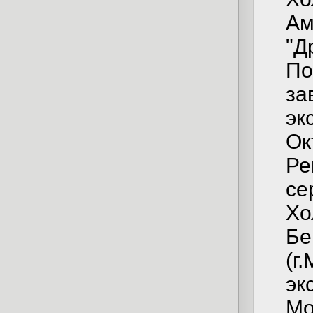
Ам
"Д
По
за
эк
Ок
Ре
се
Хо
Бе
(г
эк
Мо