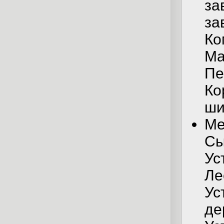
за
за
Ко
Ма
Пе
Ко
ши
Ме
Сы
Ус
Ле
Ус
де