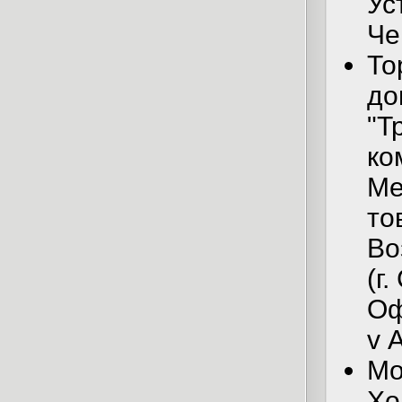
Ус
Че
То
до
"Т
ко
Ме
то
Во
(г
Оф
v 
Мо
Хо