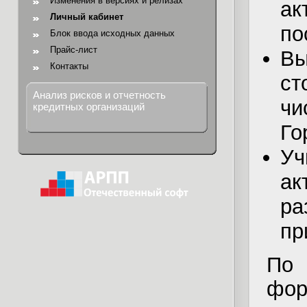
Изменения в версиях и релизах
ак
Личный кабинет
по
Блок ввода исходных данных
Прайс-лист
В
Контакты
ст
Анализ рисков и отчетность
чи
кредитных организаций
Го
Уч
ак
р
пр
По
фо