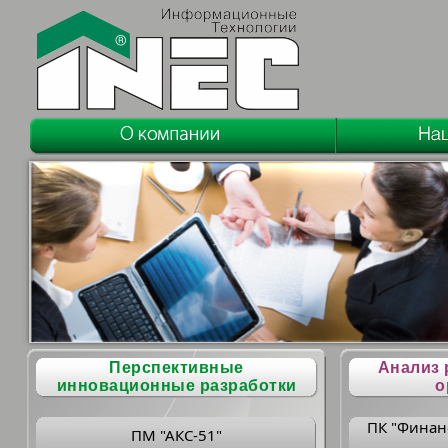
Перспективные
Анализ 
инновационные разработки
о
ПК "Финан
ПМ "АКС-51"