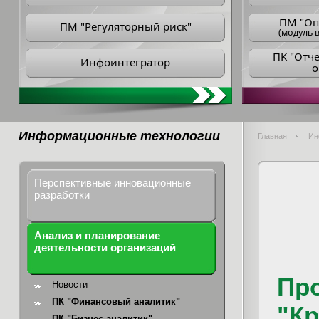
ПM "Оп
ПМ "Регуляторный риск"
(модуль в
ПK "Отч
Инфоинтегратор
о
Информационные технологии
Главная
Ин
Перспективные инновационные
разработки
Анализ и планирование
деятельности организаций
Пр
Новости
ПК "Финансовый аналитик"
"К
ПК "Бизнес-аналитик"