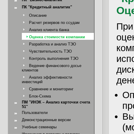
Оц
ПК "Кредитный аналитик"
Описание
Расчет резервов по ссудам
Пр
Анализ клиента банка
оце
Оценка стоимости компании
Разработка и анализ ТЭО
ком
Чувствительность ТЭО
исп
Контроль выполнения ТЭО
Ведение финансового досье
дис
клиентов
ден
Анализ эффективности
инвестиций
Сравнение и мониторинг
О
Блок-Схема
ПМ "ИНЭК – Анализ карточки счета
пр
51"
Пользователи
В
Демонстрационные версии
(
Учебные семинары