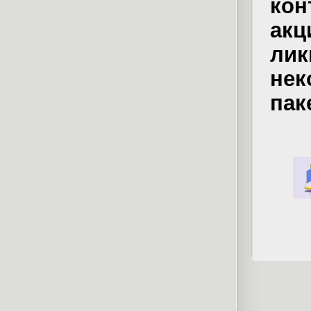
кон
ак
ли
не
пак