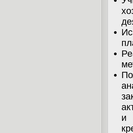
У
х
де
И
пл
Р
ме
По
а
за
ак
и 
к