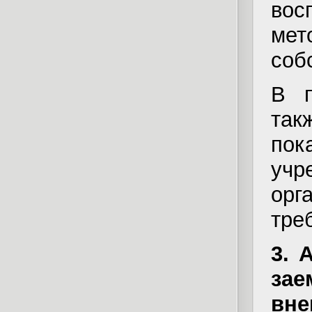
вос
мет
соб
В п
та
пок
учр
орг
тре
3. 
за
вн