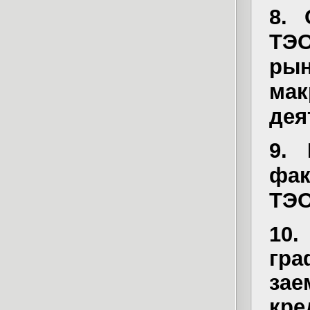
8. 
ТЭ
р
ма
дея
9. 
фак
ТЭ
10
гр
за
кре