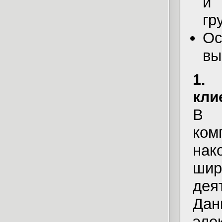
и
гр
О
вы
1. 
кли
В 
ком
на
ши
дея
Да
эле