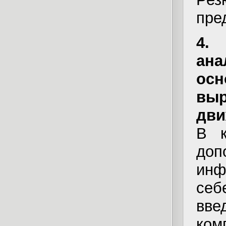
пре
4. 
ана
ос
вы
дви
В к
до
инф
себ
вве
ком