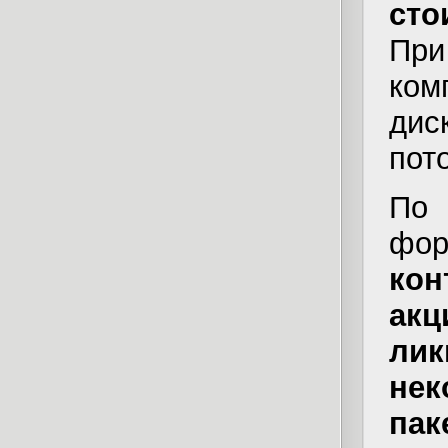
сто
При
ко
ди
пот
По
фо
кон
ак
ли
не
пак