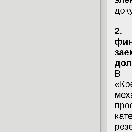
док
2.
фи
зае
дол
В 
«Кр
ме
про
кат
рез