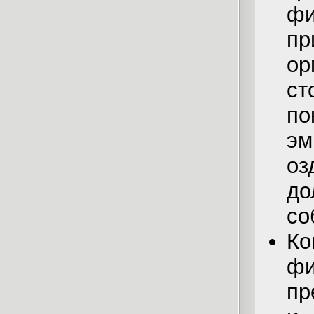
ф
пр
о
ст
п
э
оз
д
со
Ко
ф
пр