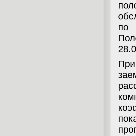
пол
обс
по
Пол
28.0
При
зае
рас
ком
коэ
по
про