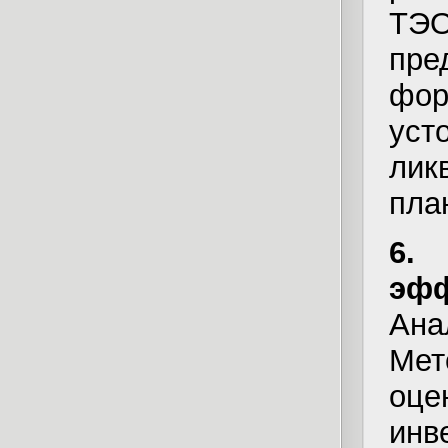
ТЭО
пре
фо
уст
ли
пла
6
эфф
Ана
Мет
оц
инв