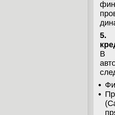
фин
пр
дин
5.
кре
В 
ав
сле
Фи
Пр
(C
п