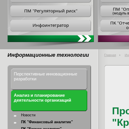
ПM "Оп
ПМ "Регуляторный риск"
(модуль в
ПK "Отч
Инфоинтегратор
о
Информационные технологии
Главная
Ин
Перспективные инновационные
разработки
Анализ и планирование
деятельности организаций
Пр
Новости
"К
ПК "Финансовый аналитик"
ПК "Бизнес-аналитик"