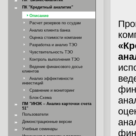
ПК "Кредитный аналитик"
Описание
Про
Расчет резервов по ссудам
Анализ клиента банка
ком
Оценка стоимости компании
«Кр
Разработка и анализ ТЭО
Чувствительность ТЭО
ана
Контроль выполнения ТЭО
исп
Ведение финансового досье
клиентов
вед
Анализ эффективности
инвестиций
фин
Сравнение и мониторинг
ана
Блок-Схема
ПМ "ИНЭК – Анализ карточки счета
51"
оце
Пользователи
ана
Демонстрационные версии
Учебные семинары
фин