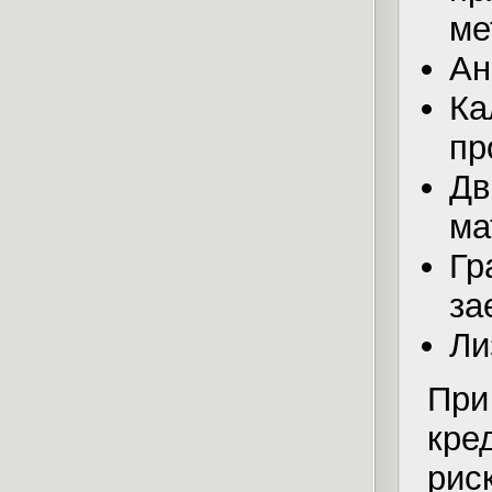
ме
Ан
К
пр
Дв
ма
Гр
за
Ли
При
кре
рис