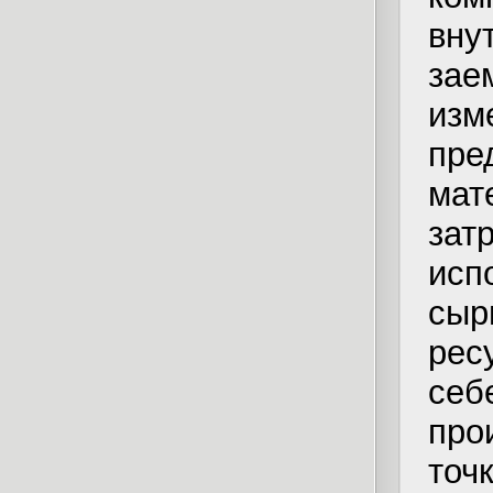
вну
зае
из
пр
мат
зат
ис
сыр
рес
се
про
точ