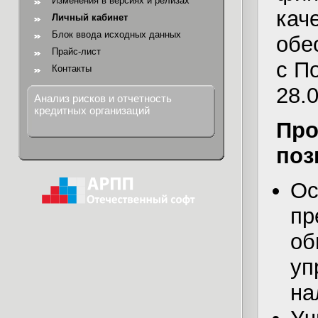
Изменения в версиях и релизах
кач
Личный кабинет
Блок ввода исходных данных
обе
Прайс-лист
с П
Контакты
28.0
Анализ рисков и отчетность
кредитных организаций
Пр
поз
Ос
пр
о
у
на