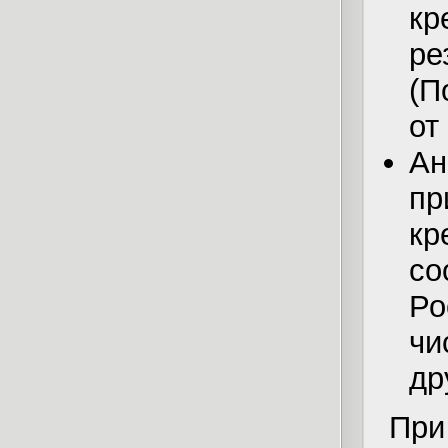
кр
р
(П
от
Ан
пр
к
со
Ро
чи
др
Пр