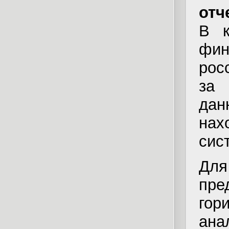
отч
В к
фин
рос
за 
да
на
сис
Для
пр
гор
ан