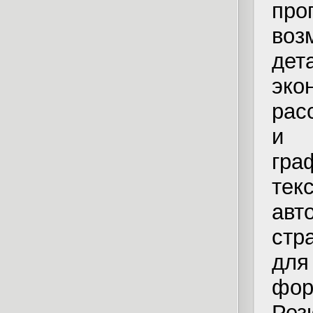
про
во
де
эко
рас
и 
гра
тек
авт
стр
дл
фор
Рез