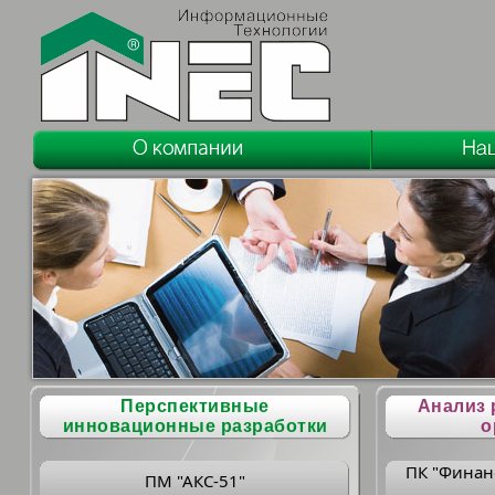
Перспективные
Анализ 
инновационные разработки
о
ПК "Финан
ПМ "АКС-51"