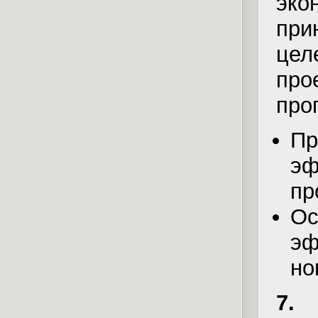
эко
пр
це
пр
про
Пр
эф
пр
О
эф
но
7.