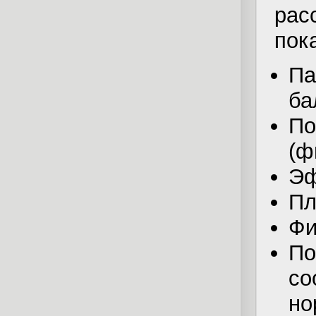
ра
пок
Па
ба
По
(ф
Эф
Пл
Фи
По
со
н