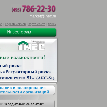
market@inec.ru
on
|
english version
|
карта сайта
|
поиск
нализ и планирование
ятельности организаций
ПК "Кредитный аналитик"