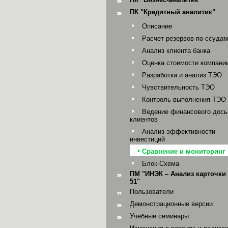
ПК "Кредитный аналитик"
Описание
Расчет резервов по ссудам
Анализ клиента банка
Оценка стоимости компани
Разработка и анализ ТЭО
Чувствительность ТЭО
Контроль выполнения ТЭО
Ведение финансового дось
клиентов
Анализ эффективности
инвестиций
Сравнение и мониторинг
Блок-Схема
ПМ "ИНЭК – Анализ карточки 
51"
Пользователи
Демонстрационные версии
Учебные семинары