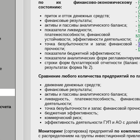
по их финансово-экономическому
-
состоянию:
-
-
приток и отток денежных средств;
-
финансовые результаты;
-
активы и пассивы аналитического баланса;
-
показатели ликвидности,
-
платежеспособности, финансовой
кл
и
устойчивости, эффективности деятельности;
-
точка безубыточности и запас финансовой
-
прочности;
-
показатели бюджетной эффективности;
показатели аналитических форм регламентируем
строки форм бухгалтерской отчетности (балан
результатах форма № 2).
е
Сравнение любого количества предприятий по 
движение денежных средств;
финансовые результаты;
активы и пассивы аналитического баланса;
ликвидность, платежеспособность, финансов
деятельности;
счета
точка безубыточности и запас финансовой прочно
бюджетная эффективность;
коммерческий риск;
эффективность деятельности ГУП и АО с долей 
Мониторинг
(сортировка) предприятий
по комплекс
с распределением на группы инвестиционной привле