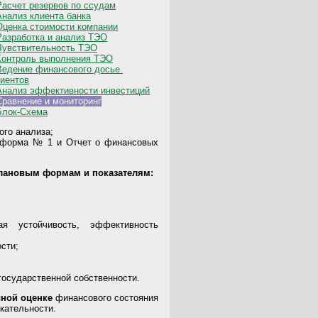
Расчет резервов по ссудам
Анализ клиента банка
Оценка стоимости компании
Разработка и анализ ТЭО
Чувствительность ТЭО
Контроль выполнения ТЭО
Ведение финансового досье
иентов
Анализ эффективности инвестиций
Сравнение
и мониторинг
Блок-Схема
ого анализа;
с форма № 1 и Отчет о финансовых
плановым формам и показателям:
ая устойчивость, эффективность
сти;
государственной собственности.
ной оценке
финансового состояния
кательности.