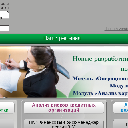
deutsch versi
Анализ рисков кредитных
А
отки
организаций
де
ПК "Финансовый риск-менеджер
версия 3.3"